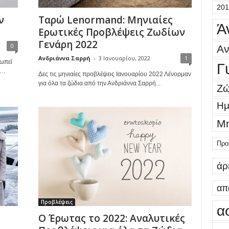
201
ν
Ταρώ Lenormand: Μηνιαίες
Ά
Ερωτικές Προβλέψεις Ζωδίων
Γενάρη 2022
0
Αν
Ανδριάννα Σαρρή
-
3 Ιανουαρίου, 2022
1
σωπεί
Γ
ή…
Δες τις μηνιαίες προβλέψεις Ιανουαρίου 2022 Λένορμαν
για όλα τα ζώδια από την Ανδριάννα Σαρρή...
Ζώ
Ημ
Μη
Προ
άρ
απ
Προβλέψεις
α
Ο Έρωτας το 2022: Αναλυτικές