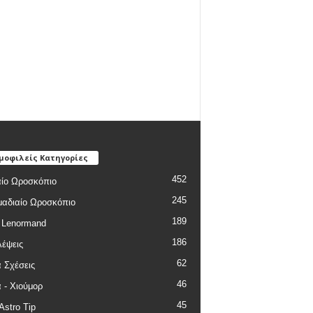
μοφιλείς Κατηγορίες
452
ίο Ωροσκόπιο
245
αδιαίο Ωροσκόπιο
189
 Lenormand
186
έψεις
62
 Σχέσεις
46
 - Χιούμορ
45
Astro Tip