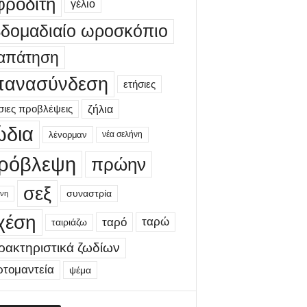
φροδίτη
γέλιο
βδομαδιαίο ωροσκόπιο
απάτηση
πανασύνδεση
ετήσιες
σιες προβλέψεις
ζήλια
ώδια
λένορμαν
νέα σελήνη
ρόβλεψη
πρώην
σεξ
συναστρία
νη
χέση
ταρώ
ταρό
ταιριάζω
ρακτηριστικά ζωδίων
ρτομαντεία
ψέμα