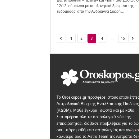
Δες τα ερωτικά «Πρέπει» και «Μη» των Ζωδίων 6
12/12, σύμφωνα με τα πλανητικά δρώμενα της
εβδομάδας, από την Ανδριάννα Σαρρή…
...
1
2
3
4
46
Το Oroskopos.gr προσφέρει στους επισκέπτες
Αστρολογικό Blog της Εναλλακτικής Παιδείας
(ΚΔΒΜ). Μάθε έγκυρα, σωστά και με κάθε
λεπτομέρεια όλα τα αστρολογικά νέα της
επικαιρότητας, διάβασε προβλέψεις για το ζώ
σου, πάρε μαθήματα αστρολογίας και γνώρισ
καλύτερα όλο το Astro Team της Αστροπαιδεί