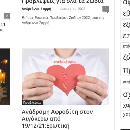
Προβλέψεις για όλα τα Ζώδια
α
Ανδριάννα Σαρρή
-
1 Ιανουαρίου, 2022
0
ε
0
Ετήσιες Ερωτικές Προβλέψεις Ζωδίων 2022, από την
εξ
Ανδριάννα Σαρρή...
9/1,
ς,
ε
ετή
ζ
π
σελή
σ
Προβλέψεις
χα
Ανάδρομη Αφροδίτη στον
χα
Αιγόκερω από
19/12/21:Ερωτική