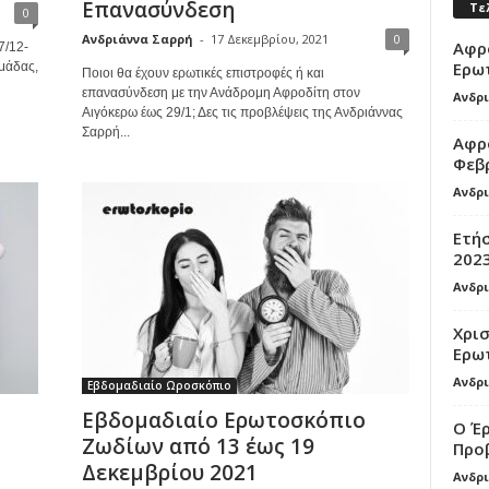
Επανασύνδεση
Τε
0
Ανδριάννα Σαρρή
-
17 Δεκεμβρίου, 2021
0
Αφρο
7/12-
Ερω
μάδας,
Ποιοι θα έχουν ερωτικές επιστροφές ή και
επανασύνδεση με την Ανάδρομη Αφροδίτη στον
Ανδρ
Αιγόκερω έως 29/1; Δες τις προβλέψεις της Ανδριάννας
Σαρρή...
Αφρο
Φεβ
Ανδρ
Ετή
202
Ανδρ
Χρι
Ερω
Ανδρ
Εβδομαδιαίο Ωροσκόπιο
Εβδομαδιαίο Ερωτοσκόπιο
Ο Έρ
Ζωδίων από 13 έως 19
Προβ
Δεκεμβρίου 2021
Ανδρ