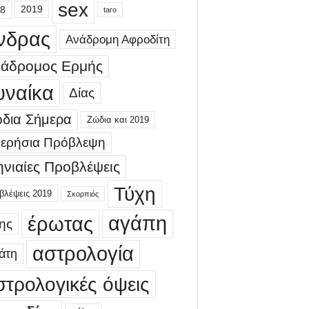
sex
8
2019
taro
νδρας
Ανάδρομη Αφροδίτη
άδρομος Ερμής
υναίκα
Δίας
δια Σήμερα
Ζώδια και 2019
ερήσια Πρόβλεψη
νιαίες Προβλέψεις
Τύχη
βλέψεις 2019
Σκορπιός
έρωτας
αγάπη
ης
αστρολογία
άτη
στρολογικές όψεις