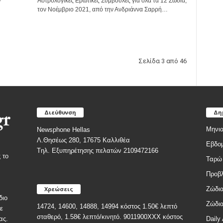
-
Αστρολογικές Ερωτικές Συμβουλές για όλα τα 12 Ζώδια,
τον Νοέμβριο 2021, από την Ανδριάννα Σαρρή…
Σελίδα 3 από 46
Διεύθυνση
Δη
Μηνια
Newsphone Hellas
Λ.Θησέως 280, 17675 Καλλιθέα
Εβδομ
Tηλ. Εξυπηρέτησης πελατών 2109472166
 το
Ταρώ
Προβλ
Χρεώσεις
Ζώδια
διο
Ζώδια
14724, 14600, 14888, 14994 κόστος 1.50€ λεπτό
ε
σταθερό, 1.58€ λεπτό/κινητό. 9011900ΧΧΧ κόστος
Daily 
ας.