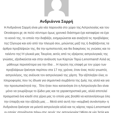
Ανδριάννα Σαρρή
Η Ανδριάννα Σαρρή είναι μία νέα παρουσία στο χώρο της Αστρολογίας και του
Oroskopos.gr, σε πολύ σύντομο όμως χρονικό διάστημα έχει καταφέρει να έχει
το κοινό της, το οποίο την διαβάζει, ενημερώνεται και αναζητά τις προβλέψεις
της! Σίγουρα και εσύ από την πλευρά σου, μιλώντας μαζί της ή διαβάζοντας τα
άρθρα προβλέψεών της, θα την εμπιστευτείς και θα διακρίνεις τις γνώσεις και το
ταλέντο της! Η γλυκιά μας Ταυρίνα, εκτός από τις εξαίρετες αστρολογικές της
γνώσεις, εξειδικεύεται και στην ανάλυση των Καρτών Ταρώ Lenormand! Αλλά ας
μάθουμε περισσότερα για την ίδια ... Η πρώτη της επαφή με τον χώρο των
προβλέψεων ξεκίνησε περίπου στα 17 της χρόνια, όταν ένας πολύ γνωστός
αστρολόγος, της ανέλυσε τον αστρολογικό της χάρτη. Την εξέπληξαν όλες οι
πληροφορίες που τις έδωσε για σημαντικά συμβάντα της ζωής της αλλά και για
την προσωπικότητά της . Τότε ήταν που κατανόησε ότι η Αστρολογία δεν είναι
μόνο να γνωρίζουμε το ζώδιο μας και τα χαρακτηριστικά μας, αλλά αποτελεί
πραγματικά ένα κλειδί στα χέρια μας το οποίο μας βοηθά να κατανοήσουμε όλη
την ύπαρξη και την εξέλιξη μας .... Μετά από αυτή την «κομβική συνάντηση» η
Ανδριάννα ξεκίνησε να μελετά αστρολογία αλλά και τις κάρτες ταρώ Lenormand
οι οποίες στηρίζονται πάνω στις αρχές της αστρολογίας! Μέσα σε μία 3ετία και