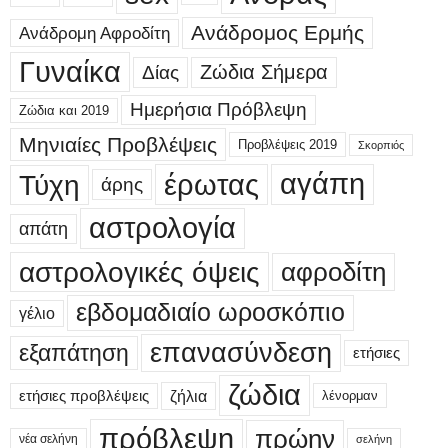
Ανάδρομος Ερμής
Ανάδρομη Αφροδίτη
Γυναίκα
Δίας
Ζώδια Σήμερα
Ημερήσια Πρόβλεψη
Ζώδια και 2019
Μηνιαίες Προβλέψεις
Προβλέψεις 2019
Σκορπιός
έρωτας
αγάπη
Τύχη
άρης
αστρολογία
απάτη
αστρολογικές όψεις
αφροδίτη
εβδομαδιαίο ωροσκόπιο
γέλιο
επανασύνδεση
εξαπάτηση
ετήσιες
ζώδια
ετήσιες προβλέψεις
ζήλια
λένορμαν
πρόβλεψη
πρώην
νέα σελήνη
σελήνη