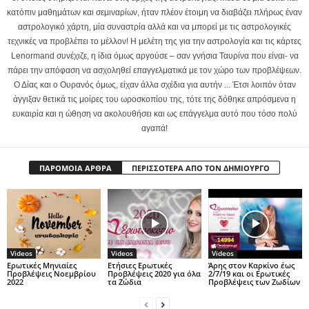
κατόπιν μαθημάτων και σεμιναρίων, ήταν πλέον έτοιμη να διαβάζει πλήρως έναν
αστρολογικό χάρτη, μία συναστρία αλλά και να μπορεί με τις αστρολογικές
τεχνικές να προβλέπει το μέλλον! Η μελέτη της για την αστρολογία και τις κάρτες
Lenormand συνέχιζε, η ίδια όμως αργούσε – σαν γνήσια Ταυρίνα που είναι- να
πάρει την απόφαση να ασχοληθεί επαγγελματικά με τον χώρο των προβλέψεων.
Ο Δίας και ο Ουρανός όμως, είχαν άλλα σχέδια για αυτήν ... Έτσι λοιπόν όταν
άγγιξαν θετικά τις μοίρες του ωροσκοπίου της, τότε της δόθηκε απρόσμενα η
ευκαιρία και η ώθηση να ακολουθήσει και ως επάγγελμα αυτό που τόσο πολύ
αγαπά!
ΠΑΡΟΜΟΙΑ ΑΡΘΡΑ
ΠΕΡΙΣΣΟΤΕΡΑ ΑΠΟ ΤΟΝ ΔΗΜΙΟΥΡΓΟ
Videos
Videos
Videos
Ερωτικές Μηνιαίες
Ετήσιες Ερωτικές
Άρης στον Καρκίνο έως
Προβλέψεις Νοεμβρίου
Προβλέψεις 2020 για όλα
2/7/19 και οι Ερωτικές
2022
τα Ζώδια
Προβλέψεις των Ζωδίων