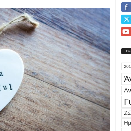
Ετι
201
Ά
Αν
Γ
Ζώ
Ημ