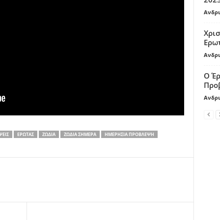
Ανδρι
Χρισ
Ερω
Ανδρι
Ο Έρ
Προβ
Ανδρι
ΨΕΙΣ
ΈΡΩΤΑΣ
ΖΏΔΙΑ
ΖΏΔΙΑ ΣΉΜΕΡΑ
ΗΜΕΡΉΣΙΑ ΠΡΌΒΛΕΨΗ