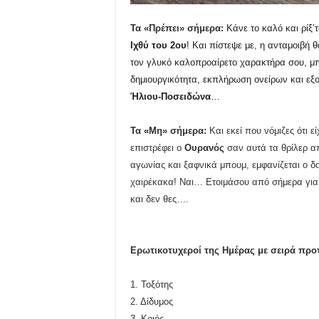
Τα «Πρέπει» σήμερα:
Κάνε το καλό και ρίξ’
Ιχθύ του 2ου
! Και πίστεψε με, η ανταμοιβή 
τον γλυκό καλοπροαίρετο χαρακτήρα σου, μπ
δημιουργικότητα, εκπλήρωση ονείρων και εξο
Ήλιου-Ποσειδώνα
…
Τα «Μη» σήμερα:
Και εκεί που νόμιζες ότι εί
επιστρέφει ο
Ουρανός
σαν αυτά τα θρίλερ α
αγωνίας και ξαφνικά μπουμ, εμφανίζεται ο δο
χαιρέκακα! Ναι… Ετοιμάσου από σήμερα για 
και δεν θες….
Ερωτικοτυχεροί της Ημέρας με σειρά προ
1.
Τοξότης
2. Δίδυμος
3. Κριός