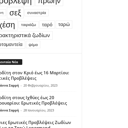
ρόβλεψη
πρώην
σεξ
συναστρία
νη
χέση
ταρώ
ταρό
ταιριάζω
ρακτηριστικά ζωδίων
ρτομαντεία
ψέμα
λευταία Νέα
δίτη στον Κριό έως 16 Μαρτίου:
τικές Προβλέψεις
άννα Σαρρή
-
20 Φεβρουαρίου, 2023
δίτη στους Ιχθύες έως 20
ουαρίου: Ερωτικές Προβλέψεις
άννα Σαρρή
-
28 Ιανουαρίου, 2023
ιες Ερωτικές Προβλέψεις Ζωδίων
 με τα Ταρώ Lenormand