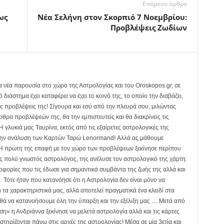
Επόμενο άρθρο
ως
Νέα Σελήνη στον Σκορπιό 7 Νοεμβρίου:
Προβλέψεις Ζωδίων
α νέα παρουσία στο χώρο της Αστρολογίας και του Oroskopos.gr, σε
ιάστημα έχει καταφέρει να έχει το κοινό της, το οποίο την διαβάζει,
ις προβλέψεις της! Σίγουρα και εσύ από την πλευρά σου, μιλώντας
ρθρα προβλέψεών της, θα την εμπιστευτείς και θα διακρίνεις τις
 Η γλυκιά μας Ταυρίνα, εκτός από τις εξαίρετες αστρολογικές της
ι στην ανάλυση των Καρτών Ταρώ Lenormand! Αλλά ας μάθουμε
.. Η πρώτη της επαφή με τον χώρο των προβλέψεων ξεκίνησε περίπου
ας πολύ γνωστός αστρολόγος, της ανέλυσε τον αστρολογικό της χάρτη.
οφορίες που τις έδωσε για σημαντικά συμβάντα της ζωής της αλλά και
. Τότε ήταν που κατανόησε ότι η Αστρολογία δεν είναι μόνο να
 τα χαρακτηριστικά μας, αλλά αποτελεί πραγματικά ένα κλειδί στα
θά να κατανοήσουμε όλη την ύπαρξη και την εξέλιξη μας .... Μετά από
η» η Ανδριάννα ξεκίνησε να μελετά αστρολογία αλλά και τις κάρτες
τηρίζονται πάνω στις αρχές της αστρολογίας! Μέσα σε μία 3ετία και