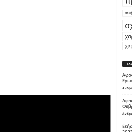
π
σελή
σ
χα
χα
Τε
Αφρο
Ερω
Ανδρι
Αφρο
Φεβρ
Ανδρι
Ετήσ
2023