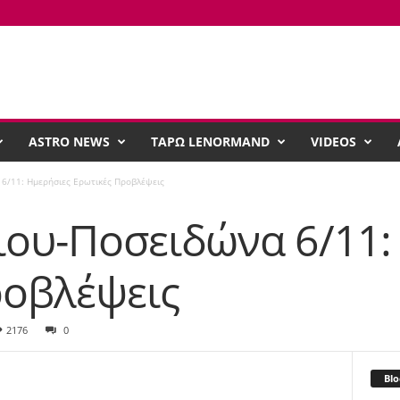
ASTRO NEWS
ΤΑΡΩ LENORMAND
VIDEOS
6/11: Ημερήσιες Ερωτικές Προβλέψεις
ιου-Ποσειδώνα 6/11:
ροβλέψεις
2176
0
Blo