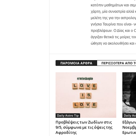
κατόπιν μαθημάτων και σεμι
χάρτη, μία συναστρία αλλά κ
μελέτη της για την αστρολο
γνήσια Ταυρίνα που είναι- 
προβλέψεων. Ο Δίας και ο Ο
άγγιξαν θετικά τις μοίρες τ
ώθηση να ακολουθήσει και
ΠΑΡΟΜΟΙΑ ΑΡΘΡΑ
ΠΕΡΙΣΣΟΤΕΡΑ ΑΠΟ 
Daily Astro Tip
Daily As
Προβλέψεις των Ζωδίων στις
Εξάγων
9/5, σύμφωνα με τις όψεις της
Νοεμβρ
Αφροδίτης
Ερωτικ