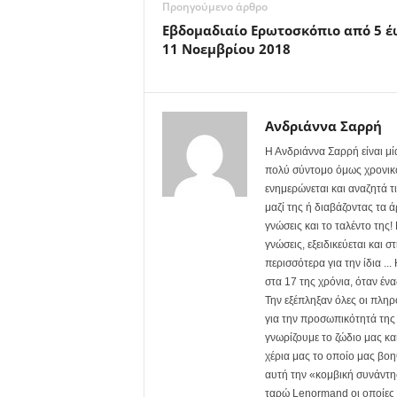
Προηγούμενο άρθρο
Εβδομαδιαίο Ερωτοσκόπιο από 5 έ
11 Νοεμβρίου 2018
Ανδριάννα Σαρρή
Η Ανδριάννα Σαρρή είναι μί
πολύ σύντομο όμως χρονικό δ
ενημερώνεται και αναζητά τ
μαζί της ή διαβάζοντας τα ά
γνώσεις και το ταλέντο της!
γνώσεις, εξειδικεύεται κα
περισσότερα για την ίδια .
στα 17 της χρόνια, όταν έν
Την εξέπληξαν όλες οι πληρ
για την προσωπικότητά της 
γνωρίζουμε το ζώδιο μας και
χέρια μας το οποίο μας βοη
αυτή την «κομβική συνάντησ
ταρώ Lenormand οι οποίες σ