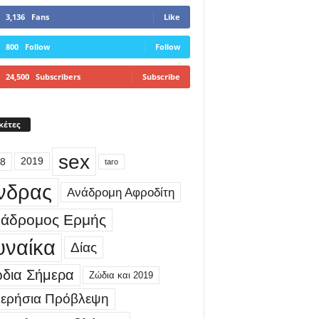
3,136
Fans
Like
800
Follow
Follow
24,500
Subscribers
Subscribe
κέτες
sex
8
2019
taro
νδρας
Ανάδρομη Αφροδίτη
άδρομος Ερμής
υναίκα
Δίας
δια Σήμερα
Ζώδια και 2019
ερήσια Πρόβλεψη