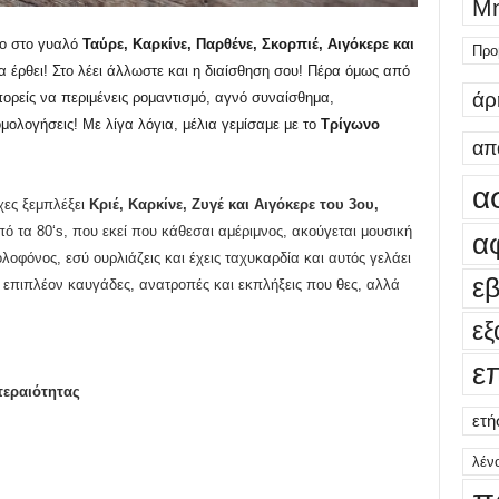
Μη
το στο γυαλό
Ταύρε, Καρκίνε, Παρθένε, Σκορπιέ, Αιγόκερε και
Προ
θα έρθει! Στο λέει άλλωστε και η διαίσθηση σου! Πέρα όμως από
άρ
ορείς να περιμένεις ρομαντισμό, αγνό συναίσθημα,
μολογήσεις! Με λίγα λόγια, μέλια γεμίσαμε με το
Τρίγωνο
απ
α
χες ξεμπλέξει
Κριέ, Καρκίνε, Ζυγέ και Αιγόκερε του 3ου
,
πό τα 80
‘s,
που εκεί που κάθεσαι αμέριμνος, ακούγεται μουσική
α
λοφόνος, εσύ ουρλιάζεις και έχεις ταχυκαρδία και αυτός γελάει
ε
επιπλέον καυγάδες, ανατροπές και εκπλήξεις που θες, αλλά
εξ
ε
τεραιότητας
ετή
λέν