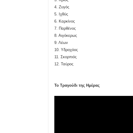
4. Ζυγός
5. Ιχθύς
6. Καρκίνος
7. Παρθένος
8. Αιγόκερως
9. Λέων
10. Υδροχόος
11. Σκορπιός
12. Ταύρος
Το Τραγούδι της Ημέρας