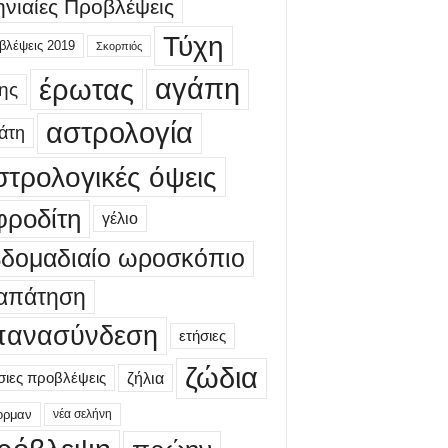
νιαίες Προβλέψεις
Τύχη
βλέψεις 2019
Σκορπιός
έρωτας
αγάπη
ης
αστρολογία
άτη
στρολογικές όψεις
φροδίτη
γέλιο
βδομαδιαίο ωροσκόπιο
απάτηση
πανασύνδεση
ετήσιες
ζώδια
σιες προβλέψεις
ζήλια
ορμαν
νέα σελήνη