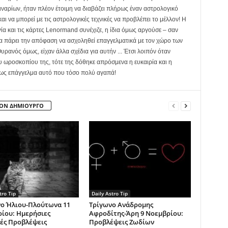
ναρίων, ήταν πλέον έτοιμη να διαβάζει πλήρως έναν αστρολογικό
αι να μπορεί με τις αστρολογικές τεχνικές να προβλέπει το μέλλον! Η
γία και τις κάρτες Lenormand συνέχιζε, η ίδια όμως αργούσε – σαν
να πάρει την απόφαση να ασχοληθεί επαγγελματικά με τον χώρο των
υρανός όμως, είχαν άλλα σχέδια για αυτήν ... Έτσι λοιπόν όταν
ου ωροσκοπίου της, τότε της δόθηκε απρόσμενα η ευκαιρία και η
 ως επάγγελμα αυτό που τόσο πολύ αγαπά!
ΤΟΝ ΔΗΜΙΟΥΡΓΟ
tro Tip
Daily Astro Tip
ο Ήλιου-Πλούτωνα 11
Τρίγωνο Ανάδρομης
ίου: Ημερήσιες
Αφροδίτης-Άρη 9 Νοεμβρίου:
ές Προβλέψεις
Προβλέψεις Ζωδίων