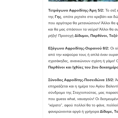
Τετράγωνο Αφροδίτης-Άρη 5/2:
Το σεξ ε
της
Γης
, οπότε ριχτείτε στο κρεβάτι και 
που αργότερα θα μετανιώσουν! Άλλοι θα 
και θα μας σπάσουν τα νεύρα! Άλλοι θα α
ρήξη! Προσοχή
Δίδυμοι, Παρθένοι, Τοξό
Εξάγωνο Αφροδίτης-Ουρανού 8/2:
Οι s
από την καψούρα τους ή απλά έναν ουραν
σχεσάκηδες, ανανεώνουν σχέση ή γάμο! Ο
Παρθένοι και Ιχθύες του 2ου δεκαημέρ
Σύνοδος Αφροδίτης-Ποσειδώνα 15/2:
Άσ
επηρεάζεται και η ημέρα του Αγίου Βαλεντ
σύνδρομο της Σταχτοπούτας, μας παρασύρ
που guess what, ναυαγούν! Οι δεσμευμένο
“κέρατο”, αφού πολλοί θα το φάνε, πολλο
φανερώνονται αργά ή γρήγορα
Δίδυμε, Το