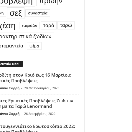
ρόβλεψη
πρώην
σεξ
συναστρία
νη
χέση
ταρώ
ταρό
ταιριάζω
ρακτηριστικά ζωδίων
ρτομαντεία
ψέμα
λευταία Νέα
δίτη στον Κριό έως 16 Μαρτίου:
τικές Προβλέψεις
άννα Σαρρή
-
20 Φεβρουαρίου, 2023
ιες Ερωτικές Προβλέψεις Ζωδίων
 με τα Ταρώ Lenormand
άννα Σαρρή
-
26 Δεκεμβρίου, 2022
τουγεννιάτικο Ερωτοσκόπιο 2022:
τικές Προβλέψεις