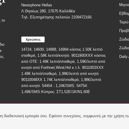
Μηνια
Newsphone Hellas
Λ.Θησέως 280, 17675 Καλλιθέα
Εβδομ
Tηλ. Εξυπηρέτησης πελατών 2109472166
 το
Ταρώ
Προβλ
Χρεώσεις
Ζώδια
διο
Ζώδια
14724, 14600, 14888, 14994 κόστος 1.50€ λεπτό
ε
σταθερό, 1.58€ λεπτό/κινητό. 9011900ΧΧΧ κόστος
Daily 
ας.
από ΟΤΕ: 1.49€ λεπτό/σταθερό, 1,59€/λεπτό από
κινητό από Forthnet,Wind,Hol κ.τ.λ. 9011003XXX
1.49€ λεπτό/σταθερό, 1,98€/λεπτό από κινητό.
90110048XX 1.74€ λεπτό/σταθερό, 1,98€/λεπτό
από κινητό. 54454 : 1,24€/SMS. 54754:
1,49€/SMS.Κύπρος: ΣT1,52E/1KIN1,60E
 τη διαδικτυακή εμπειρία σου. Εφόσον συνεχίσεις, συμφωνείς με την χρήση 
Πολ