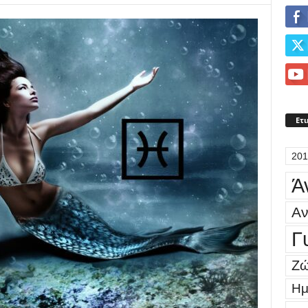
Ετι
201
Ά
Αν
Γ
Ζώ
Ημ