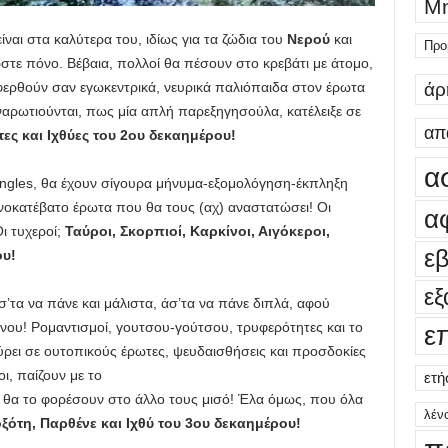
Μη
ίναι στα καλύτερα του, ιδίως για τα ζώδια του
Νερού
και
Προ
δώστε πόνο. Βέβαια, πολλοί θα πέσουν στο κρεβάτι με άτομο,
άρ
φερθούν σαν εγωκεντρικά, νευρικά παλιόπαιδα στον έρωτα
ναρωτιούνται, πως μία απλή παρεξηγησούλα, κατέλειξε σε
απ
τες και Ιχθύες του 2ου δεκαημέρου!
α
ingles, θα έχουν σίγουρα μήνυμα-εξομολόγηση-έκπληξη
οκατέβατο έρωτα που θα τους (αχ) αναστατώσει! Οι
α
ι τυχεροί;
Ταύροι, Σκορπιοί, Καρκίνοι, Αιγόκεροι,
ε
ου!
εξ
’τα να πάνε και μάλιστα, άσ’τα να πάνε διπλά, αφού
ίνου! Ρομαντισμοί, γουτσου-γούτσου, τρυφερότητες και το
ε
ει σε ουτοπικούς έρωτες, ψευδαισθήσεις και προσδοκίες
ι, παίζουν με το
ετή
ί θα το φορέσουν στο άλλο τους μισό! Έλα όμως, που όλα
λέν
ξότη, Παρθένε και Ιχθύ του 3ου δεκαημέρου!