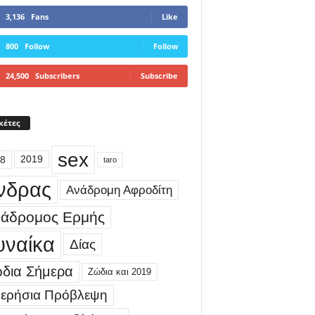
3,136
Fans
Like
800
Follow
Follow
24,500
Subscribers
Subscribe
κέτες
sex
8
2019
taro
νδρας
Ανάδρομη Αφροδίτη
άδρομος Ερμής
υναίκα
Δίας
δια Σήμερα
Ζώδια και 2019
ερήσια Πρόβλεψη