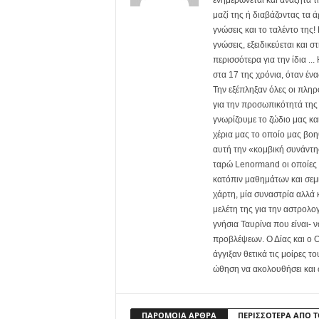
ενημερώνεται και αναζητά τ
μαζί της ή διαβάζοντας τα ά
γνώσεις και το ταλέντο της!
γνώσεις, εξειδικεύεται κα
περισσότερα για την ίδια .
στα 17 της χρόνια, όταν έν
Την εξέπληξαν όλες οι πληρ
για την προσωπικότητά της 
γνωρίζουμε το ζώδιο μας και
χέρια μας το οποίο μας βοη
αυτή την «κομβική συνάντησ
ταρώ Lenormand οι οποίες σ
κατόπιν μαθημάτων και σεμι
χάρτη, μία συναστρία αλλά κ
μελέτη της για την αστρολο
γνήσια Ταυρίνα που είναι- 
προβλέψεων. Ο Δίας και ο Ο
άγγιξαν θετικά τις μοίρες τ
ώθηση να ακολουθήσει και
ΠΑΡΟΜΟΙΑ ΑΡΘΡΑ
ΠΕΡΙΣΣΟΤΕΡΑ ΑΠΟ 