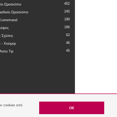
452
ίο Ωροσκόπιο
245
αδιαίο Ωροσκόπιο
189
 Lenormand
186
έψεις
62
 Σχέσεις
46
 - Χιούμορ
45
Astro Tip
των cookies από
OK
ιτική Απορρήτου
Όροι Χρήσης
Επικοινωνία