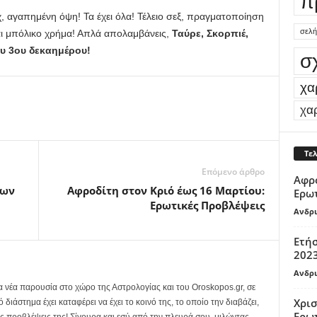
π
, αγαπημένη όψη! Τα έχει όλα! Τέλειο σεξ, πραγματοποίηση
σελή
αι μπόλικο χρήμα! Απλά απολαμβάνεις,
Ταύρε, Σκορπιέ,
ου 3ου δεκαημέρου!
σ
χα
χα
Τε
Επόμενο άρθρο
Αφρο
ίων
Αφροδίτη στον Κριό έως 16 Μαρτίου:
Ερω
Ερωτικές Προβλέψεις
Ανδρι
Ετήσ
2023
Ανδρι
α νέα παρουσία στο χώρο της Αστρολογίας και του Oroskopos.gr, σε
Χρισ
ιάστημα έχει καταφέρει να έχει το κοινό της, το οποίο την διαβάζει,
Ερω