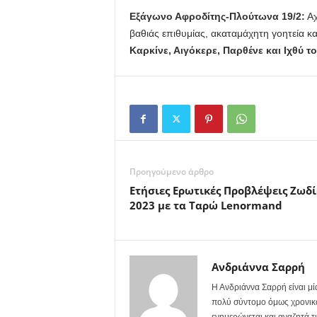
Εξάγωνο Αφροδίτης-Πλούτωνα 19/2:
Αχ
βαθιάς επιθυμίας, ακαταμάχητη γοητεία κ
Καρκίνε, Αιγόκερε, Παρθένε και Ιχθύ τ
Προηγούμενο άρθρο
Ετήσιες Ερωτικές Προβλέψεις Ζωδ
2023 με τα Ταρώ Lenormand
Ανδριάννα Σαρρή
Η Ανδριάννα Σαρρή είναι μί
πολύ σύντομο όμως χρονικό δ