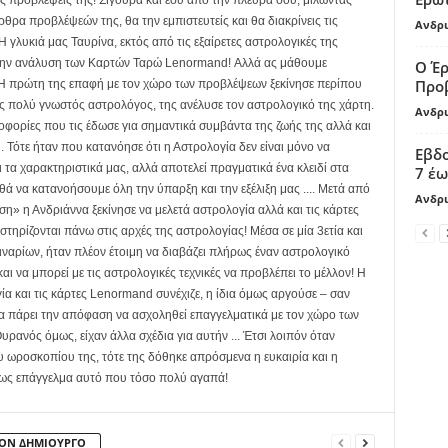
ις προβλέψεις της! Σίγουρα και εσύ από την πλευρά σου, μιλώντας
ρθρα προβλέψεών της, θα την εμπιστευτείς και θα διακρίνεις τις
Ανδρι
 Η γλυκιά μας Ταυρίνα, εκτός από τις εξαίρετες αστρολογικές της
ι στην ανάλυση των Καρτών Ταρώ Lenormand! Αλλά ας μάθουμε
Ο Έρ
Προβ
.. Η πρώτη της επαφή με τον χώρο των προβλέψεων ξεκίνησε περίπου
ας πολύ γνωστός αστρολόγος, της ανέλυσε τον αστρολογικό της χάρτη.
Ανδρι
οφορίες που τις έδωσε για σημαντικά συμβάντα της ζωής της αλλά και
. Τότε ήταν που κατανόησε ότι η Αστρολογία δεν είναι μόνο να
Εβδ
 τα χαρακτηριστικά μας, αλλά αποτελεί πραγματικά ένα κλειδί στα
7 έω
θά να κατανοήσουμε όλη την ύπαρξη και την εξέλιξη μας .... Μετά από
Ανδρι
η» η Ανδριάννα ξεκίνησε να μελετά αστρολογία αλλά και τις κάρτες
τηρίζονται πάνω στις αρχές της αστρολογίας! Μέσα σε μία 3ετία και
ναρίων, ήταν πλέον έτοιμη να διαβάζει πλήρως έναν αστρολογικό
αι να μπορεί με τις αστρολογικές τεχνικές να προβλέπει το μέλλον! Η
γία και τις κάρτες Lenormand συνέχιζε, η ίδια όμως αργούσε – σαν
να πάρει την απόφαση να ασχοληθεί επαγγελματικά με τον χώρο των
υρανός όμως, είχαν άλλα σχέδια για αυτήν ... Έτσι λοιπόν όταν
ου ωροσκοπίου της, τότε της δόθηκε απρόσμενα η ευκαιρία και η
 ως επάγγελμα αυτό που τόσο πολύ αγαπά!
ΤΟΝ ΔΗΜΙΟΥΡΓΟ