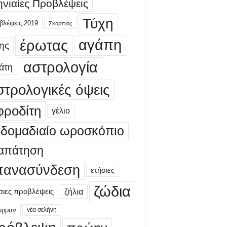
νιαίες Προβλέψεις
Τύχη
βλέψεις 2019
Σκορπιός
έρωτας
αγάπη
ης
αστρολογία
άτη
στρολογικές όψεις
φροδίτη
γέλιο
βδομαδιαίο ωροσκόπιο
απάτηση
πανασύνδεση
ετήσιες
ζώδια
σιες προβλέψεις
ζήλια
ορμαν
νέα σελήνη