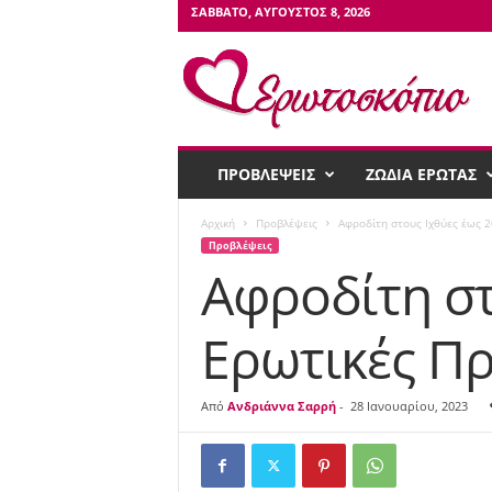
ΣΆΒΒΑΤΟ, ΑΎΓΟΥΣΤΟΣ 8, 2026
Ε
ρ
ω
τ
ο
σ
ΠΡΟΒΛΕΨΕΙΣ
ΖΩΔΙΑ ΕΡΩΤΑΣ
κ
ό
Αρχική
Προβλέψεις
Αφροδίτη στους Ιχθύες έως 
π
Προβλέψεις
ι
Αφροδίτη στ
ο
Ερωτικές Π
Από
Ανδριάννα Σαρρή
-
28 Ιανουαρίου, 2023