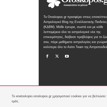
Το Oroskopos.gr προσφέρει στους επισκέπτες
Αστρολογικό Blog της Εναλλακτικής Παιδείας
(ΚΔΒΜ). Μάθε έγκυρα, σωστά και με κάθε
λεπτομέρεια όλα τα αστρολογικά νέα της
επικαιρότητας, διάβασε προβλέψεις για το ζώ
σου, πάρε μαθήματα αστρολογίας και γνώρισ
καλύτερα όλο το Astro Team της Αστροπαιδεί
To erwtoskopio.oroskopos.gr χρησιμοποιεί cookies για να βελτιώσει
εμάς.
© 2017 Newsphone Hellas SA. All rights reserved.