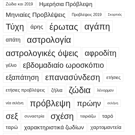
Ημερήσια Πρόβλεψη
Ζώδια και 2019
Μηνιαίες Προβλέψεις
Προβλέψεις 2019
Σκορπιός
έρωτας
αγάπη
Τύχη
άρης
αστρολογία
απάτη
αστρολογικές όψεις
αφροδίτη
εβδομαδιαίο ωροσκόπιο
γέλιο
επανασύνδεση
εξαπάτηση
ετήσιες
ζώδια
ετήσιες προβλέψεις
ζήλια
λένορμαν
πρόβλεψη
πρώην
νέα σελήνη
σελήνη
σεξ
σχέση
ταρό
συναστρία
ταιριάζω
χαρακτηριστικά ζωδίων
ταρώ
χαρτομαντεία