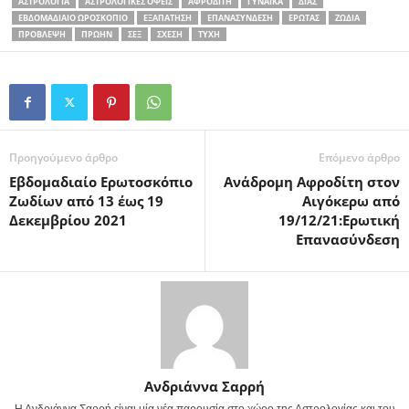
ΑΣΤΡΟΛΟΓΊΑ
ΑΣΤΡΟΛΟΓΙΚΈΣ ΌΨΕΙΣ
ΑΦΡΟΔΊΤΗ
ΓΥΝΑΊΚΑ
ΔΊΑΣ
ΕΒΔΟΜΑΔΙΑΊΟ ΩΡΟΣΚΌΠΙΟ
ΕΞΑΠΆΤΗΣΗ
ΕΠΑΝΑΣΎΝΔΕΣΗ
ΈΡΩΤΑΣ
ΖΏΔΙΑ
ΠΡΌΒΛΕΨΗ
ΠΡΏΗΝ
ΣΕΞ
ΣΧΈΣΗ
ΤΎΧΗ
Προηγούμενο άρθρο
Επόμενο άρθρο
Εβδομαδιαίο Ερωτοσκόπιο
Ανάδρομη Αφροδίτη στον
Ζωδίων από 13 έως 19
Αιγόκερω από
Δεκεμβρίου 2021
19/12/21:Ερωτική
Επανασύνδεση
Ανδριάννα Σαρρή