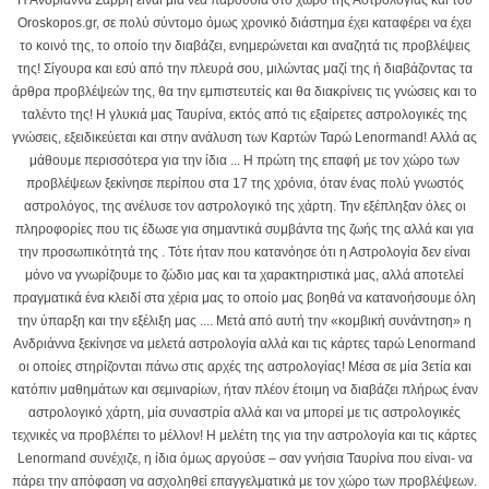
Η Ανδριάννα Σαρρή είναι μία νέα παρουσία στο χώρο της Αστρολογίας και του
Oroskopos.gr, σε πολύ σύντομο όμως χρονικό διάστημα έχει καταφέρει να έχει
το κοινό της, το οποίο την διαβάζει, ενημερώνεται και αναζητά τις προβλέψεις
της! Σίγουρα και εσύ από την πλευρά σου, μιλώντας μαζί της ή διαβάζοντας τα
άρθρα προβλέψεών της, θα την εμπιστευτείς και θα διακρίνεις τις γνώσεις και το
ταλέντο της! Η γλυκιά μας Ταυρίνα, εκτός από τις εξαίρετες αστρολογικές της
γνώσεις, εξειδικεύεται και στην ανάλυση των Καρτών Ταρώ Lenormand! Αλλά ας
μάθουμε περισσότερα για την ίδια ... Η πρώτη της επαφή με τον χώρο των
προβλέψεων ξεκίνησε περίπου στα 17 της χρόνια, όταν ένας πολύ γνωστός
αστρολόγος, της ανέλυσε τον αστρολογικό της χάρτη. Την εξέπληξαν όλες οι
πληροφορίες που τις έδωσε για σημαντικά συμβάντα της ζωής της αλλά και για
την προσωπικότητά της . Τότε ήταν που κατανόησε ότι η Αστρολογία δεν είναι
μόνο να γνωρίζουμε το ζώδιο μας και τα χαρακτηριστικά μας, αλλά αποτελεί
πραγματικά ένα κλειδί στα χέρια μας το οποίο μας βοηθά να κατανοήσουμε όλη
την ύπαρξη και την εξέλιξη μας .... Μετά από αυτή την «κομβική συνάντηση» η
Ανδριάννα ξεκίνησε να μελετά αστρολογία αλλά και τις κάρτες ταρώ Lenormand
οι οποίες στηρίζονται πάνω στις αρχές της αστρολογίας! Μέσα σε μία 3ετία και
κατόπιν μαθημάτων και σεμιναρίων, ήταν πλέον έτοιμη να διαβάζει πλήρως έναν
αστρολογικό χάρτη, μία συναστρία αλλά και να μπορεί με τις αστρολογικές
τεχνικές να προβλέπει το μέλλον! Η μελέτη της για την αστρολογία και τις κάρτες
Lenormand συνέχιζε, η ίδια όμως αργούσε – σαν γνήσια Ταυρίνα που είναι- να
πάρει την απόφαση να ασχοληθεί επαγγελματικά με τον χώρο των προβλέψεων.