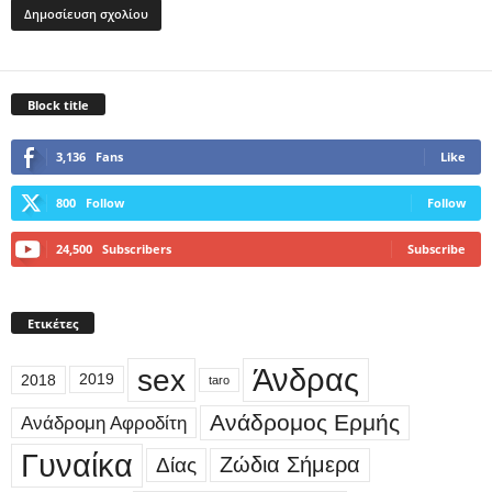
Block title
3,136
Fans
Like
800
Follow
Follow
24,500
Subscribers
Subscribe
Ετικέτες
sex
Άνδρας
2018
2019
taro
Ανάδρομος Ερμής
Ανάδρομη Αφροδίτη
Γυναίκα
Δίας
Ζώδια Σήμερα