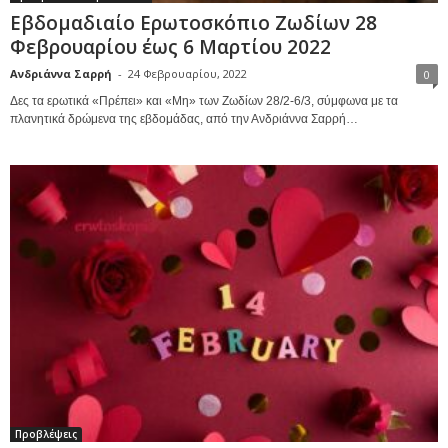
Εβδομαδιαίο Ερωτοσκόπιο Ζωδίων 28
Φεβρουαρίου έως 6 Μαρτίου 2022
Ανδριάννα Σαρρή
-
24 Φεβρουαρίου, 2022
0
Δες τα ερωτικά «Πρέπει» και «Μη» των Ζωδίων 28/2-6/3, σύμφωνα με τα
πλανητικά δρώμενα της εβδομάδας, από την Ανδριάννα Σαρρή…
Προβλέψεις