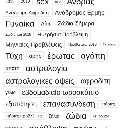
sex
Άνδρας
2018
2019
taro
Ανάδρομος Ερμής
Ανάδρομη Αφροδίτη
Γυναίκα
Δίας
Ζώδια Σήμερα
Ημερήσια Πρόβλεψη
Ζώδια και 2019
Μηνιαίες Προβλέψεις
Προβλέψεις 2019
Σκορπιός
έρωτας
αγάπη
Τύχη
άρης
αστρολογία
απάτη
αστρολογικές όψεις
αφροδίτη
εβδομαδιαίο ωροσκόπιο
γέλιο
επανασύνδεση
εξαπάτηση
ετήσιες
ζώδια
ετήσιες προβλέψεις
ζήλια
λένορμαν