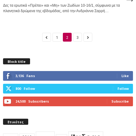
Δες τα ερωτικά «Πρέπει» και «Μη» των Ζωδίων 10-16/1, σύμφωνα με τα
πλανητικά δρώμενα της εβδομάδας, από την Ανδριάννα Σαρρή…
1
2
3
Block title
3,136
Fans
Like
800
Follow
Follow
24,500
Subscribers
Subscribe
Ετικέτες