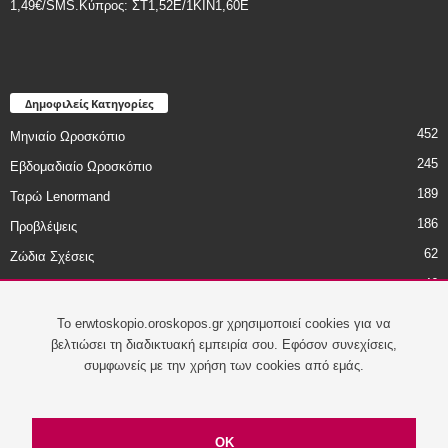
1,49€/SMS.Κύπρος: ΣT1,52E/1KIN1,60E
Δημοφιλείς Κατηγορίες
452
Μηνιαίο Ωροσκόπιο
245
Εβδομαδιαίο Ωροσκόπιο
189
Ταρώ Lenormand
186
Προβλέψεις
62
Ζώδια Σχέσεις
46
Ζώδια - Χιούμορ
45
Daily Astro Tip
To erwtoskopio.oroskopos.gr χρησιμοποιεί cookies για να
βελτιώσει τη διαδικτυακή εμπειρία σου. Εφόσον συνεχίσεις,
συμφωνείς με την χρήση των cookies από εμάς.
Πολιτική Απορρήτου
Όροι Χρήσης
Επικοινωνία
OK
© 2017 Newsphone Hellas SA. All rights reserved.