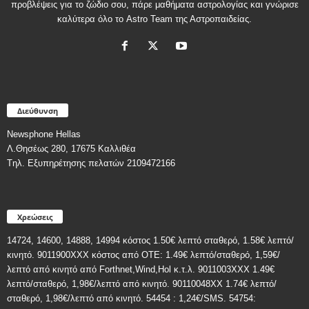
προβλέψεις για το ζώδιο σου, πάρε μαθήματα αστρολογίας και γνώρισε
καλύτερα όλο το Astro Team της Αστροπαιδείας.
Διεύθυνση
Newsphone Hellas
Λ.Θησέως 280, 17675 Καλλιθέα
Tηλ. Εξυπηρέτησης πελατών 2109472166
Χρεώσεις
14724, 14600, 14888, 14994 κόστος 1.50€ λεπτό σταθερό, 1.58€ λεπτό/
κινητό. 9011900ΧΧΧ κόστος από ΟΤΕ: 1.49€ λεπτό/σταθερό, 1,59€/
λεπτό από κινητό από Forthnet,Wind,Hol κ.τ.λ. 9011003XXX 1.49€
λεπτό/σταθερό, 1,98€/λεπτό από κινητό. 90110048XX 1.74€ λεπτό/
σταθερό, 1,98€/λεπτό από κινητό. 54454 : 1,24€/SMS. 54754: