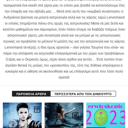
πραγματικά ένα κλειδί στα χέρια μας το οποίο μας βοηθά να κατανοήσουμε όλη
την ύπαρξη και την εξέλιξη μας .... Μετά από αυτή την «κομβική συνάντηση» η
Ανδριάννα ξεκίνησε να μελετά αστρολογία αλλά και τις κάρτες ταρώ Lenormand
οι οποίες στηρίζονται πάνω στις αρχές της αστρολογίας! Μέσα σε μία 3ετία και
κατόπιν μαθημάτων και σεμιναρίων, ήταν πλέον έτοιμη να διαβάζει πλήρως έναν
αστρολογικό χάρτη, μία συναστρία αλλά και να μπορεί με τις αστρολογικές
τεχνικές να προβλέπει το μέλλον! Η μελέτη της για την αστρολογία και τις κάρτες
Lenormand συνέχιζε, η ίδια όμως αργούσε – σαν γνήσια Ταυρίνα που είναι- να
πάρει την απόφαση να ασχοληθεί επαγγελματικά με τον χώρο των προβλέψεων.
Ο Δίας και ο Ουρανός όμως, είχαν άλλα σχέδια για αυτήν ... Έτσι λοιπόν όταν
άγγιξαν θετικά τις μοίρες του ωροσκοπίου της, τότε της δόθηκε απρόσμενα η
ευκαιρία και η ώθηση να ακολουθήσει και ως επάγγελμα αυτό που τόσο πολύ
αγαπά!
ΠΑΡΟΜΟΙΑ ΑΡΘΡΑ
ΠΕΡΙΣΣΟΤΕΡΑ ΑΠΟ ΤΟΝ ΔΗΜΙΟΥΡΓΟ