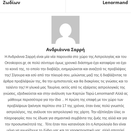
Ζωδίων
Lenormand
Ανδριάννα Σαρρή
Η Ανδριάννα Σαρρή είναι μία νέα παρουσία στο χώρο της Αστρολογίας και του
Oroskopos.gr, σε πολύ σύντομο όμως χρονικό διάστημα έχει καταφέρει να έχει
το κοινό της, το οποίο την διαβάζει, ενημερώνεται και αναζητά τις προβλέψεις
της! Σίγουρα και εσύ από την πλευρά σου, μιλώντας μαζί της ή διαβάζοντας τα
άρθρα προβλέψεών της, θα την εμπιστευτείς και θα διακρίνεις τις γνώσεις και το
ταλέντο της! Η γλυκιά μας Ταυρίνα, εκτός από τις εξαίρετες αστρολογικές της
γνώσεις, εξειδικεύεται και στην ανάλυση των Καρτών Ταρώ Lenormand! Αλλά ας
μάθουμε περισσότερα για την ίδια ... Η πρώτη της επαφή με τον χώρο των
προβλέψεων ξεκίνησε περίπου στα 17 της χρόνια, όταν ένας πολύ γνωστός
αστρολόγος, της ανέλυσε τον αστρολογικό της χάρτη. Την εξέπληξαν όλες οι
πληροφορίες που τις έδωσε για σημαντικά συμβάντα της ζωής της αλλά και για
την προσωπικότητά της . Τότε ήταν που κατανόησε ότι η Αστρολογία δεν είναι
μόνο να γνωρίζουμε το ζώδιο μας και τα χαρακτηριστικά μας, αλλά αποτελεί