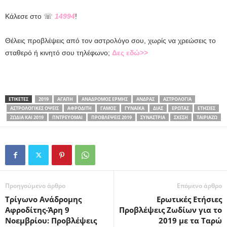
Κάλεσε στο ☏
14994
!
Θέλεις προβλέψεις από τον αστρολόγο σου, χωρίς να χρεώσεις το
σταθερό ή κινητό σου τηλέφωνο;
Δες εδώ>>
ΕΤΙΚΕΤΕΣ
2019
ΑΓΆΠΗ
ΑΝΆΔΡΟΜΟΣ ΕΡΜΉΣ
ΆΝΔΡΑΣ
ΑΣΤΡΟΛΟΓΊΑ
ΑΣΤΡΟΛΟΓΙΚΈΣ ΌΨΕΙΣ
ΑΦΡΟΔΊΤΗ
ΓΆΜΟΣ
ΓΥΝΑΊΚΑ
ΔΊΑΣ
ΈΡΩΤΑΣ
ΕΤΉΣΙΕΣ
ΖΏΔΙΑ ΚΑΙ 2019
ΠΝΤΡΕΎΟΜΑΙ
ΠΡΟΒΛΈΨΕΙΣ 2019
ΣΥΝΑΣΤΡΊΑ
ΣΧΈΣΗ
ΤΑΙΡΙΆΖΩ
Προηγούμενο άρθρο
Επόμενο άρθρο
Τρίγωνο Ανάδρομης
Ερωτικές Ετήσιες
Αφροδίτης-Άρη 9
Προβλέψεις Ζωδίων για το
Νοεμβρίου: Προβλέψεις
2019 με τα Ταρώ