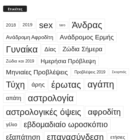
Ετικέτες
sex
Άνδρας
2018
2019
taro
Ανάδρομος Ερμής
Ανάδρομη Αφροδίτη
Γυναίκα
Δίας
Ζώδια Σήμερα
Ημερήσια Πρόβλεψη
Ζώδια και 2019
Μηνιαίες Προβλέψεις
Προβλέψεις 2019
Σκορπιός
έρωτας
αγάπη
Τύχη
άρης
αστρολογία
απάτη
αστρολογικές όψεις
αφροδίτη
εβδομαδιαίο ωροσκόπιο
γέλιο
επανασύνδεση
εξαπάτηση
ετήσιες