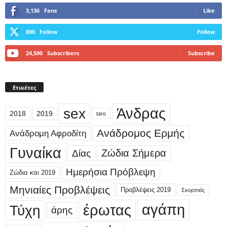
3,136
Fans
Like
800
Follow
Follow
24,500
Subscribers
Subscribe
Ετικέτες
sex
Άνδρας
2018
2019
taro
Ανάδρομος Ερμής
Ανάδρομη Αφροδίτη
Γυναίκα
Δίας
Ζώδια Σήμερα
Ημερήσια Πρόβλεψη
Ζώδια και 2019
Μηνιαίες Προβλέψεις
Προβλέψεις 2019
Σκορπιός
έρωτας
αγάπη
Τύχη
άρης