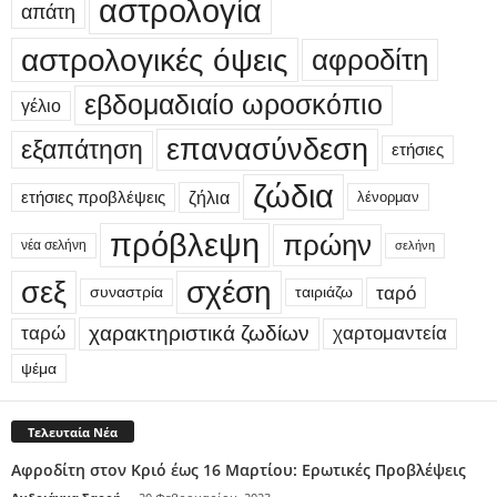
αστρολογία
απάτη
αστρολογικές όψεις
αφροδίτη
εβδομαδιαίο ωροσκόπιο
γέλιο
επανασύνδεση
εξαπάτηση
ετήσιες
ζώδια
ετήσιες προβλέψεις
ζήλια
λένορμαν
πρόβλεψη
πρώην
νέα σελήνη
σελήνη
σεξ
σχέση
ταρό
συναστρία
ταιριάζω
χαρακτηριστικά ζωδίων
ταρώ
χαρτομαντεία
ψέμα
Τελευταία Νέα
Αφροδίτη στον Κριό έως 16 Μαρτίου: Ερωτικές Προβλέψεις