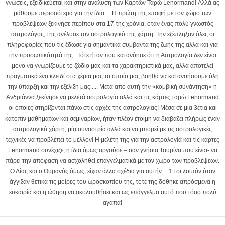
γνώσεις, εξειδικεύεται και στην ανάλυση των Καρτών Ταρώ Lenormand! Αλλά ας
μάθουμε περισσότερα για την ίδια ... Η πρώτη της επαφή με τον χώρο των
προβλέψεων ξεκίνησε περίπου στα 17 της χρόνια, όταν ένας πολύ γνωστός
αστρολόγος, της ανέλυσε τον αστρολογικό της χάρτη. Την εξέπληξαν όλες οι
πληροφορίες που τις έδωσε για σημαντικά συμβάντα της ζωής της αλλά και για
την προσωπικότητά της . Τότε ήταν που κατανόησε ότι η Αστρολογία δεν είναι
μόνο να γνωρίζουμε το ζώδιο μας και τα χαρακτηριστικά μας, αλλά αποτελεί
πραγματικά ένα κλειδί στα χέρια μας το οποίο μας βοηθά να κατανοήσουμε όλη
την ύπαρξη και την εξέλιξη μας .... Μετά από αυτή την «κομβική συνάντηση» η
Ανδριάννα ξεκίνησε να μελετά αστρολογία αλλά και τις κάρτες ταρώ Lenormand
οι οποίες στηρίζονται πάνω στις αρχές της αστρολογίας! Μέσα σε μία 3ετία και
κατόπιν μαθημάτων και σεμιναρίων, ήταν πλέον έτοιμη να διαβάζει πλήρως έναν
αστρολογικό χάρτη, μία συναστρία αλλά και να μπορεί με τις αστρολογικές
τεχνικές να προβλέπει το μέλλον! Η μελέτη της για την αστρολογία και τις κάρτες
Lenormand συνέχιζε, η ίδια όμως αργούσε – σαν γνήσια Ταυρίνα που είναι- να
πάρει την απόφαση να ασχοληθεί επαγγελματικά με τον χώρο των προβλέψεων.
Ο Δίας και ο Ουρανός όμως, είχαν άλλα σχέδια για αυτήν ... Έτσι λοιπόν όταν
άγγιξαν θετικά τις μοίρες του ωροσκοπίου της, τότε της δόθηκε απρόσμενα η
ευκαιρία και η ώθηση να ακολουθήσει και ως επάγγελμα αυτό που τόσο πολύ
αγαπά!