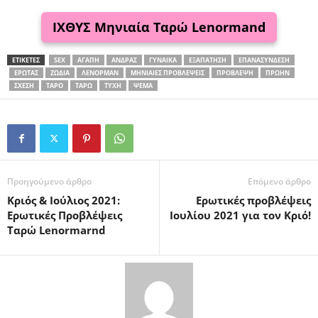
ΙΧΘΥΣ Μηνιαία Ταρώ Lenormand
ΕΤΙΚΕΤΕΣ
SEX
ΑΓΆΠΗ
ΆΝΔΡΑΣ
ΓΥΝΑΊΚΑ
ΕΞΑΠΆΤΗΣΗ
ΕΠΑΝΑΣΎΝΔΕΣΗ
ΈΡΩΤΑΣ
ΖΏΔΙΑ
ΛΈΝΟΡΜΑΝ
ΜΗΝΙΑΊΕΣ ΠΡΟΒΛΈΨΕΙΣ
ΠΡΌΒΛΕΨΗ
ΠΡΏΗΝ
ΣΧΈΣΗ
ΤΑΡΌ
ΤΑΡΏ
ΤΎΧΗ
ΨΈΜΑ
Προηγούμενο άρθρο
Επόμενο άρθρο
Κριός & Ιούλιος 2021:
Ερωτικές προβλέψεις
Ερωτικές Προβλέψεις
Ιουλίου 2021 για τον Κριό!
Ταρώ Lenormarnd