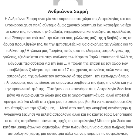
Ανδριάννα Σαρρή
Η Ανδριάννα Σαρρή είναι μία νέα παρουσία στο χώρο της Αστρολογίας και του
Oroskopos.gr, σε πολύ σύντομο όμως χρονικό διάστημα έχει καταφέρει να έχει
το κοινό της, το οποίο την διαβάζει, ενημερώνεται και αναζητά τις προβλέψεις
της! Σίγουρα και εσύ από την πλευρά σου, μιλώντας μαζί της ή διαβάζοντας τα
άρθρα προβλέψεών της, θα την εμπιστευτείς και θα διακρίνεις τις γνώσεις και το
ταλέντο της! Η γλυκιά μας Ταυρίνα, εκτός από τις εξαίρετες αστρολογικές της
γνώσεις, εξειδικεύεται και στην ανάλυση των Καρτών Ταρώ Lenormand! Αλλά ας
μάθουμε περισσότερα για την ίδια ... Η πρώτη της επαφή με τον χώρο των
προβλέψεων ξεκίνησε περίπου στα 17 της χρόνια, όταν ένας πολύ γνωστός
αστρολόγος, της ανέλυσε τον αστρολογικό της χάρτη. Την εξέπληξαν όλες οι
πληροφορίες που τις έδωσε για σημαντικά συμβάντα της ζωής της αλλά και για
την προσωπικότητά της . Τότε ήταν που κατανόησε ότι η Αστρολογία δεν είναι
μόνο να γνωρίζουμε το ζώδιο μας και τα χαρακτηριστικά μας, αλλά αποτελεί
πραγματικά ένα κλειδί στα χέρια μας το οποίο μας βοηθά να κατανοήσουμε όλη
την ύπαρξη και την εξέλιξη μας .... Μετά από αυτή την «κομβική συνάντηση» η
Ανδριάννα ξεκίνησε να μελετά αστρολογία αλλά και τις κάρτες ταρώ Lenormand
οι οποίες στηρίζονται πάνω στις αρχές της αστρολογίας! Μέσα σε μία 3ετία και
κατόπιν μαθημάτων και σεμιναρίων, ήταν πλέον έτοιμη να διαβάζει πλήρως έναν
αστρολογικό χάρτη, μία συναστρία αλλά και να μπορεί με τις αστρολογικές