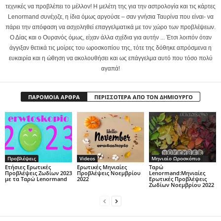
τεχνικές να προβλέπει το μέλλον! Η μελέτη της για την αστρολογία και τις κάρτες
Lenormand συνέχιζε, η ίδια όμως αργούσε – σαν γνήσια Ταυρίνα που είναι- να
πάρει την απόφαση να ασχοληθεί επαγγελματικά με τον χώρο των προβλέψεων.
Ο Δίας και ο Ουρανός όμως, είχαν άλλα σχέδια για αυτήν ... Έτσι λοιπόν όταν
άγγιξαν θετικά τις μοίρες του ωροσκοπίου της, τότε της δόθηκε απρόσμενα η
ευκαιρία και η ώθηση να ακολουθήσει και ως επάγγελμα αυτό που τόσο πολύ
αγαπά!
ΠΑΡΟΜΟΙΑ ΑΡΘΡΑ
ΠΕΡΙΣΣΟΤΕΡΑ ΑΠΟ ΤΟΝ ΔΗΜΙΟΥΡΓΟ
Προβλέψεις
Videos
Μηνιαίο Ωροσκόπιο
Ετήσιες Ερωτικές
Ερωτικές Μηνιαίες
Ταρώ
Προβλέψεις Ζωδίων 2023
Προβλέψεις Νοεμβρίου
Lenormand:Μηνιαίες
με τα Ταρώ Lenormand
2022
Ερωτικές Προβλέψεις
Ζωδίων Νοεμβρίου 2022