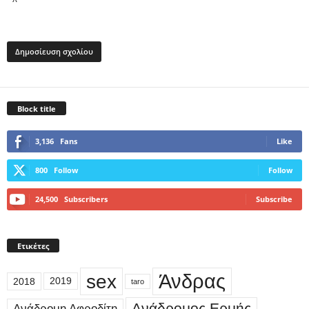
Block title
3,136
Fans
Like
800
Follow
Follow
24,500
Subscribers
Subscribe
Ετικέτες
sex
Άνδρας
2018
2019
taro
Ανάδρομος Ερμής
Ανάδρομη Αφροδίτη