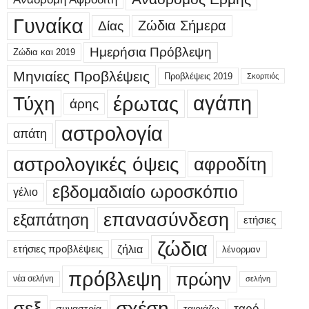
Γυναίκα
Δίας
Ζώδια Σήμερα
Ημερήσια Πρόβλεψη
Ζώδια και 2019
Μηνιαίες Προβλέψεις
Προβλέψεις 2019
Σκορπιός
έρωτας
αγάπη
Τύχη
άρης
αστρολογία
απάτη
αστρολογικές όψεις
αφροδίτη
εβδομαδιαίο ωροσκόπιο
γέλιο
επανασύνδεση
εξαπάτηση
ετήσιες
ζώδια
ετήσιες προβλέψεις
ζήλια
λένορμαν
πρόβλεψη
πρώην
νέα σελήνη
σελήνη
σεξ
σχέση
ταρό
συναστρία
ταιριάζω