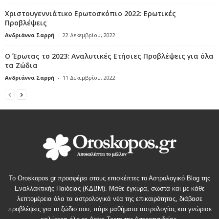
Χριστουγεννιάτικο Ερωτοσκόπιο 2022: Ερωτικές
Προβλέψεις
Ανδριάννα Σαρρή
-
22 Δεκεμβρίου, 2022
Ο Έρωτας το 2023: Αναλυτικές Ετήσιες Προβλέψεις για όλα
τα Ζώδια
Ανδριάννα Σαρρή
-
11 Δεκεμβρίου, 2022
Το Oroskopos.gr προσφέρει στους επισκέπτες το Αστρολογικό Blog της
Εναλλακτικής Παιδείας (ΚΔΒΜ). Μάθε έγκυρα, σωστά και με κάθε
λεπτομέρεια όλα τα αστρολογικά νέα της επικαιρότητας, διάβασε
προβλέψεις για το ζώδιο σου, πάρε μαθήματα αστρολογίας και γνώρισε