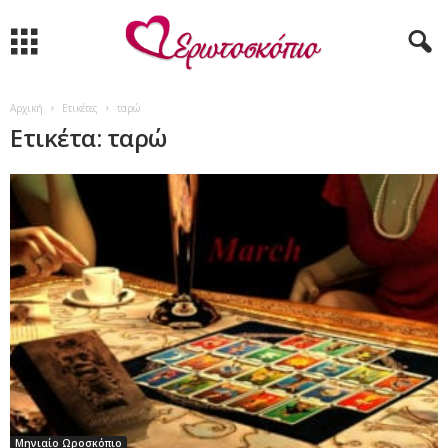
Αρχική
Ετικέτες
ταρώ
Ετικέτα: ταρώ
Μηνιαίο Ωροσκόπιο