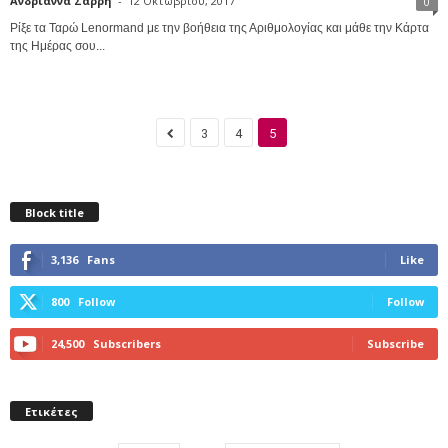
Ανδριάννα Σαρρή
-
12 Οκτωβρίου, 2017
0
Ρίξε τα Ταρώ Lenormand με την βοήθεια της Αριθμολογίας και μάθε την Κάρτα
της Ημέρας σου...
3
4
5
Block title
3,136
Fans
Like
800
Follow
Follow
24,500
Subscribers
Subscribe
Ετικέτες