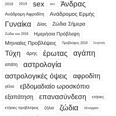
sex
Άνδρας
2018
2019
taro
Ανάδρομος Ερμής
Ανάδρομη Αφροδίτη
Γυναίκα
Δίας
Ζώδια Σήμερα
Ημερήσια Πρόβλεψη
Ζώδια και 2019
Μηνιαίες Προβλέψεις
Προβλέψεις 2019
Σκορπιός
έρωτας
αγάπη
Τύχη
άρης
αστρολογία
απάτη
αστρολογικές όψεις
αφροδίτη
εβδομαδιαίο ωροσκόπιο
γέλιο
επανασύνδεση
εξαπάτηση
ετήσιες
ζώδια
ετήσιες προβλέψεις
ζήλια
λένορμαν