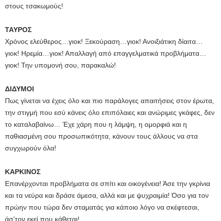
στους τσακωμούς!
ΤΑΥΡΟΣ
Χρόνος ελεύθερος…γιοκ! Ξεκούραση…γιοκ! Ανοιξιάτικη δίαιτα…
γιοκ! Ηρεμία…γιοκ! Απαλλαγή από επαγγελματικά προβλήματα…
γιοκ! Την υπομονή σου, παρακαλώ!
ΔΙΔΥΜΟΙ
Πως γίνεται να έχεις όλο και πιο παράλογες απαιτήσεις στον έρωτα,
την στιγμή που εσύ κάνεις όλο επιπόλαιες και ανώριμες γκάφες, δεν
το καταλαβαίνω… Έχε χάρη που η λάμψη, η ομορφιά και η
παθιασμένη σου προσωπικότητα, κάνουν τους άλλους να στα
συγχωρούν όλα!
ΚΑΡΚΙΝΟΣ
Επανέρχονται προβλήματα σε σπίτι και οικογένεια! Άσε την γκρίνια
και τα νεύρα και δράσε άμεσα, αλλά και με ψυχραιμία! Όσο για τον
πρώην που τώρα δεν σταματάς για κάποιο λόγο να σκέφτεσαι,
άσ’τον εκεί που κάθεται!