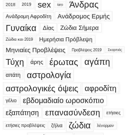
sex
Άνδρας
2018
2019
taro
Ανάδρομος Ερμής
Ανάδρομη Αφροδίτη
Γυναίκα
Δίας
Ζώδια Σήμερα
Ημερήσια Πρόβλεψη
Ζώδια και 2019
Μηνιαίες Προβλέψεις
Προβλέψεις 2019
Σκορπιός
έρωτας
αγάπη
Τύχη
άρης
αστρολογία
απάτη
αστρολογικές όψεις
αφροδίτη
εβδομαδιαίο ωροσκόπιο
γέλιο
επανασύνδεση
εξαπάτηση
ετήσιες
ζώδια
ετήσιες προβλέψεις
ζήλια
λένορμαν