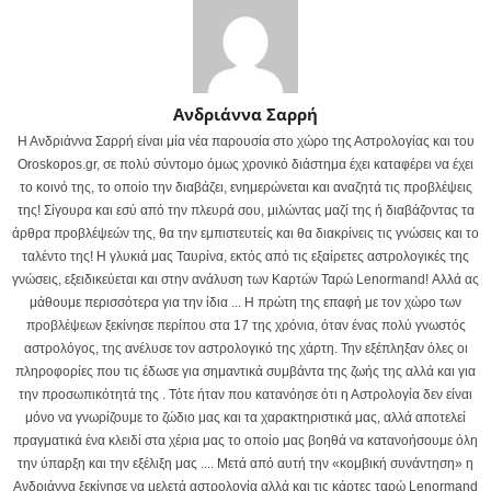
Ανδριάννα Σαρρή
Η Ανδριάννα Σαρρή είναι μία νέα παρουσία στο χώρο της Αστρολογίας και του
Oroskopos.gr, σε πολύ σύντομο όμως χρονικό διάστημα έχει καταφέρει να έχει
το κοινό της, το οποίο την διαβάζει, ενημερώνεται και αναζητά τις προβλέψεις
της! Σίγουρα και εσύ από την πλευρά σου, μιλώντας μαζί της ή διαβάζοντας τα
άρθρα προβλέψεών της, θα την εμπιστευτείς και θα διακρίνεις τις γνώσεις και το
ταλέντο της! Η γλυκιά μας Ταυρίνα, εκτός από τις εξαίρετες αστρολογικές της
γνώσεις, εξειδικεύεται και στην ανάλυση των Καρτών Ταρώ Lenormand! Αλλά ας
μάθουμε περισσότερα για την ίδια ... Η πρώτη της επαφή με τον χώρο των
προβλέψεων ξεκίνησε περίπου στα 17 της χρόνια, όταν ένας πολύ γνωστός
αστρολόγος, της ανέλυσε τον αστρολογικό της χάρτη. Την εξέπληξαν όλες οι
πληροφορίες που τις έδωσε για σημαντικά συμβάντα της ζωής της αλλά και για
την προσωπικότητά της . Τότε ήταν που κατανόησε ότι η Αστρολογία δεν είναι
μόνο να γνωρίζουμε το ζώδιο μας και τα χαρακτηριστικά μας, αλλά αποτελεί
πραγματικά ένα κλειδί στα χέρια μας το οποίο μας βοηθά να κατανοήσουμε όλη
την ύπαρξη και την εξέλιξη μας .... Μετά από αυτή την «κομβική συνάντηση» η
Ανδριάννα ξεκίνησε να μελετά αστρολογία αλλά και τις κάρτες ταρώ Lenormand