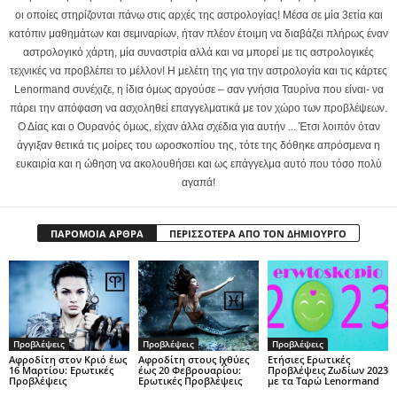
οι οποίες στηρίζονται πάνω στις αρχές της αστρολογίας! Μέσα σε μία 3ετία και
κατόπιν μαθημάτων και σεμιναρίων, ήταν πλέον έτοιμη να διαβάζει πλήρως έναν
αστρολογικό χάρτη, μία συναστρία αλλά και να μπορεί με τις αστρολογικές
τεχνικές να προβλέπει το μέλλον! Η μελέτη της για την αστρολογία και τις κάρτες
Lenormand συνέχιζε, η ίδια όμως αργούσε – σαν γνήσια Ταυρίνα που είναι- να
πάρει την απόφαση να ασχοληθεί επαγγελματικά με τον χώρο των προβλέψεων.
Ο Δίας και ο Ουρανός όμως, είχαν άλλα σχέδια για αυτήν ... Έτσι λοιπόν όταν
άγγιξαν θετικά τις μοίρες του ωροσκοπίου της, τότε της δόθηκε απρόσμενα η
ευκαιρία και η ώθηση να ακολουθήσει και ως επάγγελμα αυτό που τόσο πολύ
αγαπά!
ΠΑΡΟΜΟΙΑ ΑΡΘΡΑ
ΠΕΡΙΣΣΟΤΕΡΑ ΑΠΟ ΤΟΝ ΔΗΜΙΟΥΡΓΟ
Προβλέψεις
Προβλέψεις
Προβλέψεις
Αφροδίτη στον Κριό έως
Αφροδίτη στους Ιχθύες
Ετήσιες Ερωτικές
16 Μαρτίου: Ερωτικές
έως 20 Φεβρουαρίου:
Προβλέψεις Ζωδίων 2023
Προβλέψεις
Ερωτικές Προβλέψεις
με τα Ταρώ Lenormand