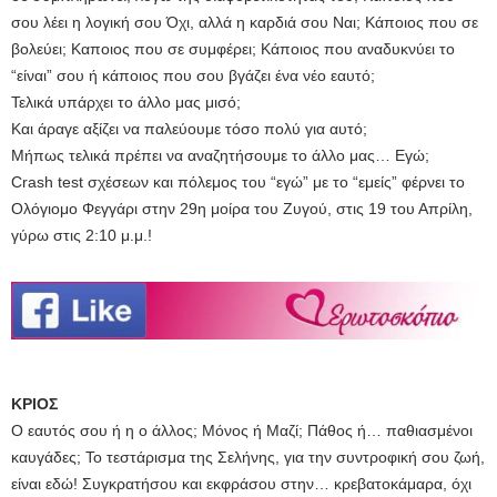
σου λέει η λογική σου Όχι, αλλά η καρδιά σου Ναι; Κάποιος που σε
βολεύει; Καποιος που σε συμφέρει; Κάποιος που αναδυκνύει το
“είναι” σου ή κάποιος που σου βγάζει ένα νέο εαυτό;
Τελικά υπάρχει το άλλο μας μισό;
Και άραγε αξίζει να παλεύουμε τόσο πολύ για αυτό;
Μήπως τελικά πρέπει να αναζητήσουμε το άλλο μας… Εγώ;
Crash test σχέσεων και πόλεμος του “εγώ” με το “εμείς” φέρνει το
Ολόγιομο Φεγγάρι στην 29η μοίρα του Ζυγού, στις 19 του Απρίλη,
γύρω στις 2:10 μ.μ.!
ΚΡΙΟΣ
Ο εαυτός σου ή η ο άλλος; Μόνος ή Μαζί; Πάθος ή… παθιασμένοι
καυγάδες; Το τεστάρισμα της Σελήνης, για την συντροφική σου ζωή,
είναι εδώ! Συγκρατήσου και εκφράσου στην… κρεβατοκάμαρα, όχι