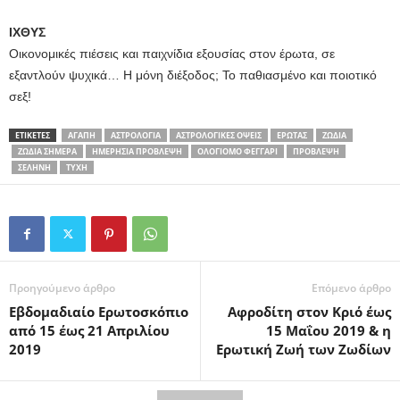
ΙΧΘΥΣ
Οικονομικές πιέσεις και παιχνίδια εξουσίας στον έρωτα, σε
εξαντλούν ψυχικά… Η μόνη διέξοδος; Το παθιασμένο και ποιοτικό
σεξ!
ΕΤΙΚΕΤΕΣ
ΑΓΆΠΗ
ΑΣΤΡΟΛΟΓΊΑ
ΑΣΤΡΟΛΟΓΙΚΈΣ ΌΨΕΙΣ
ΈΡΩΤΑΣ
ΖΏΔΙΑ
ΖΏΔΙΑ ΣΉΜΕΡΑ
ΗΜΕΡΉΣΙΑ ΠΡΌΒΛΕΨΗ
ΟΛΌΓΙΟΜΟ ΦΕΓΓΆΡΙ
ΠΡΌΒΛΕΨΗ
ΣΕΛΉΝΗ
ΤΎΧΗ
Προηγούμενο άρθρο
Επόμενο άρθρο
Εβδομαδιαίο Ερωτοσκόπιο
Αφροδίτη στον Κριό έως
από 15 έως 21 Απριλίου
15 Μαΐου 2019 & η
2019
Ερωτική Ζωή των Ζωδίων