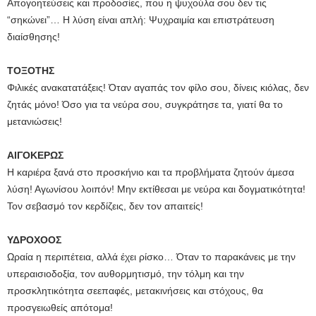
Απογοητεύσεις και προδοσίες, που η ψυχούλα σου δεν τις
“σηκώνει”… Η λύση είναι απλή: Ψυχραιμία και επιστράτευση
διαίσθησης!
ΤΟΞΟΤΗΣ
Φιλικές ανακατατάξεις! Όταν αγαπάς τον φίλο σου, δίνεις κιόλας, δεν
ζητάς μόνο! Όσο για τα νεύρα σου, συγκράτησε τα, γιατί θα το
μετανιώσεις!
ΑΙΓΟΚΕΡΩΣ
Η καριέρα ξανά στο προσκήνιο και τα προβλήματα ζητούν άμεσα
λύση! Αγωνίσου λοιπόν! Μην εκτίθεσαι με νεύρα και δογματικότητα!
Τον σεβασμό τον κερδίζεις, δεν τον απαιτείς!
ΥΔΡΟΧΟΟΣ
Ωραία η περιπέτεια, αλλά έχει ρίσκο… Όταν το παρακάνεις με την
υπεραισιοδοξία, τον αυθορμητισμό, την τόλμη και την
προσκλητικότητα σεεπαφές, μετακινήσεις και στόχους, θα
προσγειωθείς απότομα!