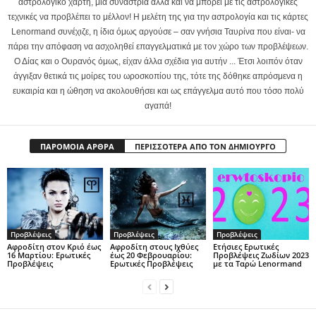
αστρολογικό χάρτη, μία συναστρία αλλά και να μπορεί με τις αστρολογικές
τεχνικές να προβλέπει το μέλλον! Η μελέτη της για την αστρολογία και τις κάρτες
Lenormand συνέχιζε, η ίδια όμως αργούσε – σαν γνήσια Ταυρίνα που είναι- να
πάρει την απόφαση να ασχοληθεί επαγγελματικά με τον χώρο των προβλέψεων.
Ο Δίας και ο Ουρανός όμως, είχαν άλλα σχέδια για αυτήν ... Έτσι λοιπόν όταν
άγγιξαν θετικά τις μοίρες του ωροσκοπίου της, τότε της δόθηκε απρόσμενα η
ευκαιρία και η ώθηση να ακολουθήσει και ως επάγγελμα αυτό που τόσο πολύ
αγαπά!
ΠΑΡΟΜΟΙΑ ΑΡΘΡΑ
ΠΕΡΙΣΣΟΤΕΡΑ ΑΠΟ ΤΟΝ ΔΗΜΙΟΥΡΓΟ
Προβλέψεις
Προβλέψεις
Προβλέψεις
Αφροδίτη στον Κριό έως
Αφροδίτη στους Ιχθύες
Ετήσιες Ερωτικές
16 Μαρτίου: Ερωτικές
έως 20 Φεβρουαρίου:
Προβλέψεις Ζωδίων 2023
Προβλέψεις
Ερωτικές Προβλέψεις
με τα Ταρώ Lenormand