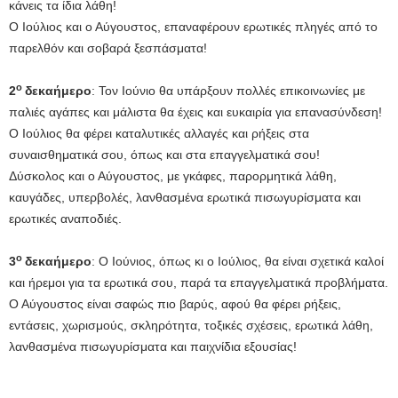
κάνεις τα ίδια λάθη!
Ο
Ο Ιούλιος και ο Αύγουστος, επαναφέρουν ερωτικές πληγές από το
ε
παρελθόν και σοβαρά ξεσπάσματα!
2
ο
2
δεκαήμερο
: Τον Ιούνιο θα υπάρξουν πολλές επικοινωνίες με
ι
παλιές αγάπες και μάλιστα θα έχεις και ευκαιρία για επανασύνδεση!
Ο
Ο Ιούλιος θα φέρει καταλυτικές αλλαγές και ρήξεις στα
ε
συναισθηματικά σου, όπως και στα επαγγελματικά σου!
Φ
Δύσκολος και ο Αύγουστος, με γκάφες, παρορμητικά λάθη,
π
καυγάδες, υπερβολές, λανθασμένα ερωτικά πισωγυρίσματα και
ε
ερωτικές αναποδιές.
ρ
ο
3
δεκαήμερο
: Ο Ιούνιος, όπως κι ο Ιούλιος, θα είναι σχετικά καλοί
και ήρεμοι για τα ερωτικά σου, παρά τα επαγγελματικά προβλήματα.
Ο Αύγουστος είναι σαφώς πιο βαρύς, αφού θα φέρει ρήξεις,
3
εντάσεις, χωρισμούς, σκληρότητα, τοξικές σχέσεις, ερωτικά λάθη,
Ε
λανθασμένα πισωγυρίσματα και παιχνίδια εξουσίας!
έ
ε
μ