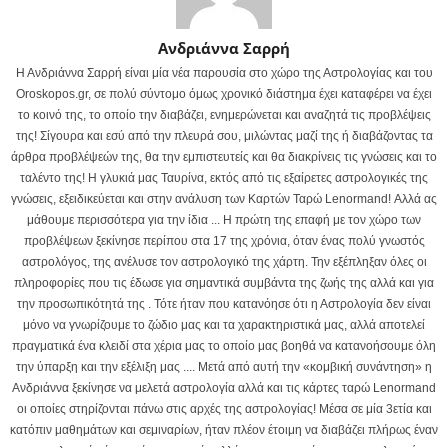
Ανδριάννα Σαρρή
Η Ανδριάννα Σαρρή είναι μία νέα παρουσία στο χώρο της Αστρολογίας και του
Oroskopos.gr, σε πολύ σύντομο όμως χρονικό διάστημα έχει καταφέρει να έχει
το κοινό της, το οποίο την διαβάζει, ενημερώνεται και αναζητά τις προβλέψεις
της! Σίγουρα και εσύ από την πλευρά σου, μιλώντας μαζί της ή διαβάζοντας τα
άρθρα προβλέψεών της, θα την εμπιστευτείς και θα διακρίνεις τις γνώσεις και το
ταλέντο της! Η γλυκιά μας Ταυρίνα, εκτός από τις εξαίρετες αστρολογικές της
γνώσεις, εξειδικεύεται και στην ανάλυση των Καρτών Ταρώ Lenormand! Αλλά ας
μάθουμε περισσότερα για την ίδια ... Η πρώτη της επαφή με τον χώρο των
προβλέψεων ξεκίνησε περίπου στα 17 της χρόνια, όταν ένας πολύ γνωστός
αστρολόγος, της ανέλυσε τον αστρολογικό της χάρτη. Την εξέπληξαν όλες οι
πληροφορίες που τις έδωσε για σημαντικά συμβάντα της ζωής της αλλά και για
την προσωπικότητά της . Τότε ήταν που κατανόησε ότι η Αστρολογία δεν είναι
μόνο να γνωρίζουμε το ζώδιο μας και τα χαρακτηριστικά μας, αλλά αποτελεί
πραγματικά ένα κλειδί στα χέρια μας το οποίο μας βοηθά να κατανοήσουμε όλη
την ύπαρξη και την εξέλιξη μας .... Μετά από αυτή την «κομβική συνάντηση» η
Ανδριάννα ξεκίνησε να μελετά αστρολογία αλλά και τις κάρτες ταρώ Lenormand
οι οποίες στηρίζονται πάνω στις αρχές της αστρολογίας! Μέσα σε μία 3ετία και
κατόπιν μαθημάτων και σεμιναρίων, ήταν πλέον έτοιμη να διαβάζει πλήρως έναν