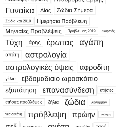
Γυναίκα
Δίας
Ζώδια Σήμερα
Ημερήσια Πρόβλεψη
Ζώδια και 2019
Μηνιαίες Προβλέψεις
Προβλέψεις 2019
Σκορπιός
έρωτας
αγάπη
Τύχη
άρης
αστρολογία
απάτη
αστρολογικές όψεις
αφροδίτη
εβδομαδιαίο ωροσκόπιο
γέλιο
επανασύνδεση
εξαπάτηση
ετήσιες
ζώδια
ετήσιες προβλέψεις
ζήλια
λένορμαν
πρόβλεψη
πρώην
νέα σελήνη
σελήνη
σεξ
σχέση
ταρό
συναστρία
ταιριάζω