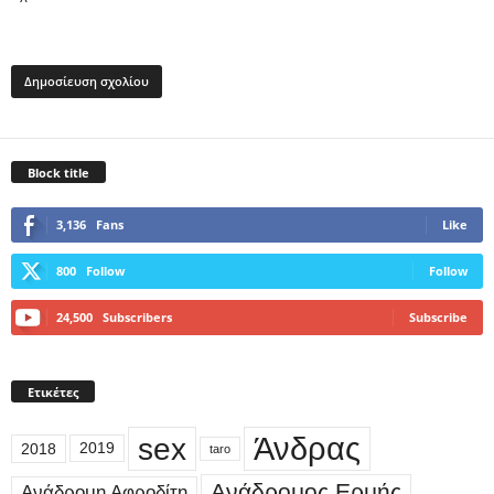
Block title
3,136
Fans
Like
800
Follow
Follow
24,500
Subscribers
Subscribe
Ετικέτες
sex
Άνδρας
2018
2019
taro
Ανάδρομος Ερμής
Ανάδρομη Αφροδίτη