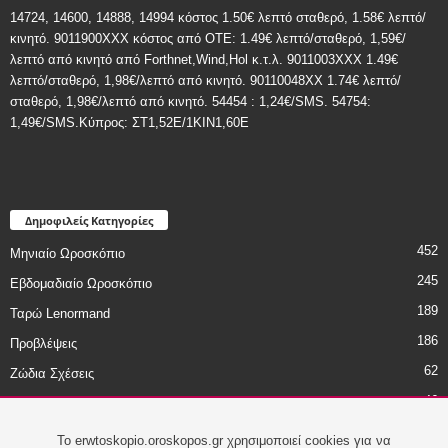
14724, 14600, 14888, 14994 κόστος 1.50€ λεπτό σταθερό, 1.58€ λεπτό/
κινητό. 9011900ΧΧΧ κόστος από ΟΤΕ: 1.49€ λεπτό/σταθερό, 1,59€/
λεπτό από κινητό από Forthnet,Wind,Hol κ.τ.λ. 9011003XXX 1.49€
λεπτό/σταθερό, 1,98€/λεπτό από κινητό. 90110048XX 1.74€ λεπτό/
σταθερό, 1,98€/λεπτό από κινητό. 54454 : 1,24€/SMS. 54754:
1,49€/SMS.Κύπρος: ΣT1,52E/1KIN1,60E
Δημοφιλείς Κατηγορίες
452
Μηνιαίο Ωροσκόπιο
245
Εβδομαδιαίο Ωροσκόπιο
189
Ταρώ Lenormand
186
Προβλέψεις
62
Ζώδια Σχέσεις
46
Ζώδια - Χιούμορ
45
Daily Astro Tip
To erwtoskopio.oroskopos.gr χρησιμοποιεί cookies για να