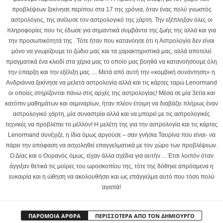
προβλέψεων ξεκίνησε περίπου στα 17 της χρόνια, όταν ένας πολύ γνωστός
αστρολόγος, της ανέλυσε τον αστρολογικό της χάρτη. Την εξέπληξαν όλες οι
πληροφορίες που τις έδωσε για σημαντικά συμβάντα της ζωής της αλλά και για
την προσωπικότητά της . Τότε ήταν που κατανόησε ότι η Αστρολογία δεν είναι
μόνο να γνωρίζουμε το ζώδιο μας και τα χαρακτηριστικά μας, αλλά αποτελεί
πραγματικά ένα κλειδί στα χέρια μας το οποίο μας βοηθά να κατανοήσουμε όλη
την ύπαρξη και την εξέλιξη μας .... Μετά από αυτή την «κομβική συνάντηση» η
Ανδριάννα ξεκίνησε να μελετά αστρολογία αλλά και τις κάρτες ταρώ Lenormand
οι οποίες στηρίζονται πάνω στις αρχές της αστρολογίας! Μέσα σε μία 3ετία και
κατόπιν μαθημάτων και σεμιναρίων, ήταν πλέον έτοιμη να διαβάζει πλήρως έναν
αστρολογικό χάρτη, μία συναστρία αλλά και να μπορεί με τις αστρολογικές
τεχνικές να προβλέπει το μέλλον! Η μελέτη της για την αστρολογία και τις κάρτες
Lenormand συνέχιζε, η ίδια όμως αργούσε – σαν γνήσια Ταυρίνα που είναι- να
πάρει την απόφαση να ασχοληθεί επαγγελματικά με τον χώρο των προβλέψεων.
Ο Δίας και ο Ουρανός όμως, είχαν άλλα σχέδια για αυτήν ... Έτσι λοιπόν όταν
άγγιξαν θετικά τις μοίρες του ωροσκοπίου της, τότε της δόθηκε απρόσμενα η
ευκαιρία και η ώθηση να ακολουθήσει και ως επάγγελμα αυτό που τόσο πολύ
αγαπά!
ΠΑΡΟΜΟΙΑ ΑΡΘΡΑ
ΠΕΡΙΣΣΟΤΕΡΑ ΑΠΟ ΤΟΝ ΔΗΜΙΟΥΡΓΟ