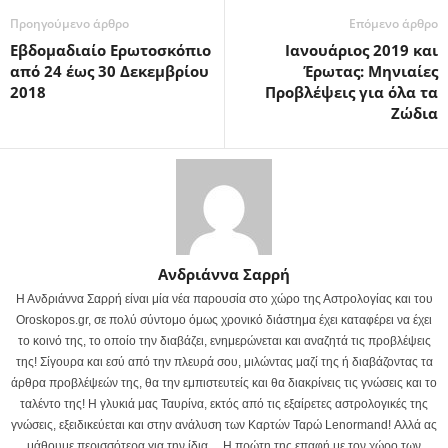
Προηγούμενο άρθρο
Επόμενο άρθρο
Εβδομαδιαίο Ερωτοσκόπιο
Ιανουάριος 2019 και
από 24 έως 30 Δεκεμβρίου
Έρωτας: Μηνιαίες
2018
Προβλέψεις για όλα τα
Ζώδια
Ανδριάννα Σαρρή
Η Ανδριάννα Σαρρή είναι μία νέα παρουσία στο χώρο της Αστρολογίας και του
Oroskopos.gr, σε πολύ σύντομο όμως χρονικό διάστημα έχει καταφέρει να έχει
το κοινό της, το οποίο την διαβάζει, ενημερώνεται και αναζητά τις προβλέψεις
της! Σίγουρα και εσύ από την πλευρά σου, μιλώντας μαζί της ή διαβάζοντας τα
άρθρα προβλέψεών της, θα την εμπιστευτείς και θα διακρίνεις τις γνώσεις και το
ταλέντο της! Η γλυκιά μας Ταυρίνα, εκτός από τις εξαίρετες αστρολογικές της
γνώσεις, εξειδικεύεται και στην ανάλυση των Καρτών Ταρώ Lenormand! Αλλά ας
μάθουμε περισσότερα για την ίδια ... Η πρώτη της επαφή με τον χώρο των