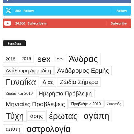
800
Follow
Follow
24,500
Subscribers
Subscribe
Ετικέτες
sex
Άνδρας
2018
2019
taro
Ανάδρομος Ερμής
Ανάδρομη Αφροδίτη
Γυναίκα
Δίας
Ζώδια Σήμερα
Ημερήσια Πρόβλεψη
Ζώδια και 2019
Μηνιαίες Προβλέψεις
Προβλέψεις 2019
Σκορπιός
έρωτας
αγάπη
Τύχη
άρης
αστρολογία
απάτη