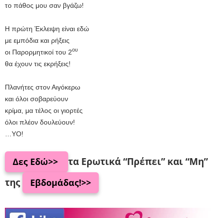
το πάθος μου σαν βγάζω!
Η πρώτη Έκλειψη είναι εδώ
με εμπόδια και ρήξεις
ου
οι Παρορμητικοί του 2
θα έχουν τις εκρήξεις!
Πλανήτες στον Αιγόκερω
και όλοι σοβαρεύουν
κρίμα, μα τέλος οι γιορτές
όλοι πλέον δουλεύουν!
…YO!
τα Ερωτικά “Πρέπει” και “Μη”
Δες Εδώ>>
της
Εβδομάδας!>>