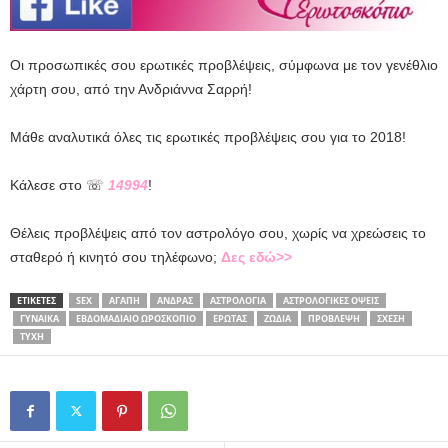
Οι προσωπικές σου ερωτικές προβλέψεις, σύμφωνα με τον γενέθλιο
χάρτη σου, από την Ανδριάννα Σαρρή!
Μάθε αναλυτικά όλες τις ερωτικές προβλέψεις σου για το 2018!
Κάλεσε στο ☏
14994
!
Θέλεις προβλέψεις από τον αστρολόγο σου, χωρίς να χρεώσεις το
σταθερό ή κινητό σου τηλέφωνο;
Δες εδώ>>
ΕΤΙΚΕΤΕΣ
SEX
ΑΓΆΠΗ
ΆΝΔΡΑΣ
ΑΣΤΡΟΛΟΓΊΑ
ΑΣΤΡΟΛΟΓΙΚΈΣ ΌΨΕΙΣ
ΓΥΝΑΊΚΑ
ΕΒΔΟΜΑΔΙΑΊΟ ΩΡΟΣΚΌΠΙΟ
ΈΡΩΤΑΣ
ΖΏΔΙΑ
ΠΡΌΒΛΕΨΗ
ΣΧΈΣΗ
ΤΎΧΗ