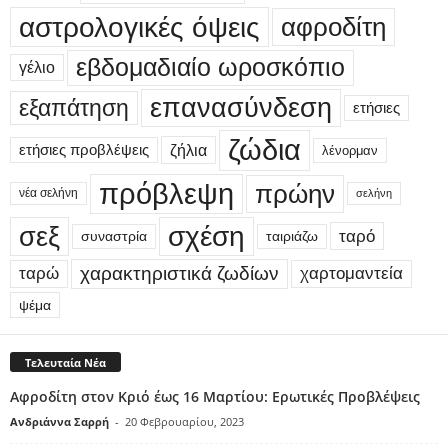
αστρολογικές όψεις
αφροδίτη
εβδομαδιαίο ωροσκόπιο
γέλιο
επανασύνδεση
εξαπάτηση
ετήσιες
ζώδια
ετήσιες προβλέψεις
ζήλια
λένορμαν
πρόβλεψη
πρώην
νέα σελήνη
σελήνη
σεξ
σχέση
ταρό
συναστρία
ταιριάζω
χαρακτηριστικά ζωδίων
ταρώ
χαρτομαντεία
ψέμα
Τελευταία Νέα
Αφροδίτη στον Κριό έως 16 Μαρτίου: Ερωτικές Προβλέψεις
Ανδριάννα Σαρρή
-
20 Φεβρουαρίου, 2023