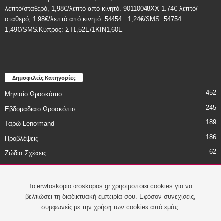
λεπτό/σταθερό, 1,98€/λεπτό από κινητό. 90110048XX 1.74€ λεπτό/
σταθερό, 1,98€/λεπτό από κινητό. 54454 : 1,24€/SMS. 54754:
1,49€/SMS.Κύπρος: ΣT1,52E/1KIN1,60E
Δημοφιλείς Κατηγορίες
452
Μηνιαίο Ωροσκόπιο
245
Εβδομαδιαίο Ωροσκόπιο
189
Ταρώ Lenormand
186
Προβλέψεις
62
Ζώδια Σχέσεις
46
Ζώδια - Χιούμορ
45
Daily Astro Tip
To erwtoskopio.oroskopos.gr χρησιμοποιεί cookies για να
βελτιώσει τη διαδικτυακή εμπειρία σου. Εφόσον συνεχίσεις,
συμφωνείς με την χρήση των cookies από εμάς.