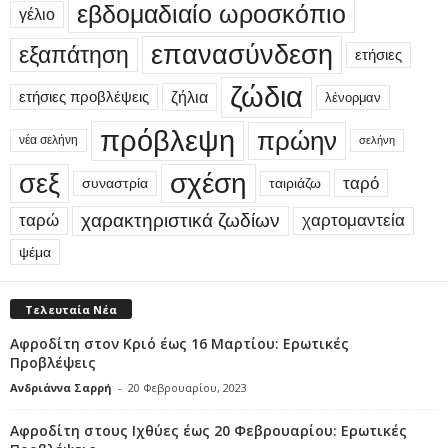
εβδομαδιαίο ωροσκόπιο
γέλιο
επανασύνδεση
εξαπάτηση
ετήσιες
ζώδια
ετήσιες προβλέψεις
ζήλια
λένορμαν
πρόβλεψη
πρώην
νέα σελήνη
σελήνη
σεξ
σχέση
ταρό
συναστρία
ταιριάζω
χαρακτηριστικά ζωδίων
ταρώ
χαρτομαντεία
ψέμα
Τελευταία Νέα
Αφροδίτη στον Κριό έως 16 Μαρτίου: Ερωτικές
Προβλέψεις
Ανδριάννα Σαρρή
-
20 Φεβρουαρίου, 2023
Αφροδίτη στους Ιχθύες έως 20 Φεβρουαρίου: Ερωτικές