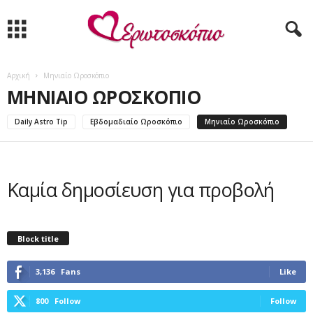
Αρχική
Μηνιαίο Ωροσκόπιο
ΜΗΝΙΑΊΟ ΩΡΟΣΚΌΠΙΟ
Daily Astro Tip
Εβδομαδιαίο Ωροσκόπιο
Μηνιαίο Ωροσκόπιο
Καμία δημοσίευση για προβολή
Block title
3,136
Fans
Like
800
Follow
Follow