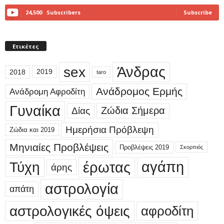
24,500
Subscribers
Subscribe
Ετικέτες
sex
Άνδρας
2018
2019
taro
Ανάδρομος Ερμής
Ανάδρομη Αφροδίτη
Γυναίκα
Δίας
Ζώδια Σήμερα
Ημερήσια Πρόβλεψη
Ζώδια και 2019
Μηνιαίες Προβλέψεις
Προβλέψεις 2019
Σκορπιός
έρωτας
αγάπη
Τύχη
άρης
αστρολογία
απάτη
αστρολογικές όψεις
αφροδίτη