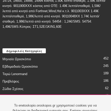
14724, 14600, 14888, 14994 κόστος 1.50€ λεπτό σταθερό, 1.58€ λεπτό/
κινητό. 9011900ΧΧΧ κόστος από ΟΤΕ: 1.49€ λεπτό/σταθερό, 1,59€/
λεπτό από κινητό από Forthnet,Wind,Hol κ.τ.λ. 9011003XXX 1.49€
λεπτό/σταθερό, 1,98€/λεπτό από κινητό. 90110048XX 1.74€ λεπτό/
σταθερό, 1,98€/λεπτό από κινητό. 54454 : 1,24€/SMS. 54754:
1,49€/SMS.Κύπρος: ΣT1,52E/1KIN1,60E
Δημοφιλείς Κατηγορίες
452
Μηνιαίο Ωροσκόπιο
245
Εβδομαδιαίο Ωροσκόπιο
189
Ταρώ Lenormand
186
Προβλέψεις
62
Ζώδια Σχέσεις
46
Ζώδια - Χιούμορ
45
Daily Astro Tip
To erwtoskopio.oroskopos.gr χρησιμοποιεί cookies για να
βελτιώσει τη διαδικτυακή εμπειρία σου. Εφόσον συνεχίσεις,