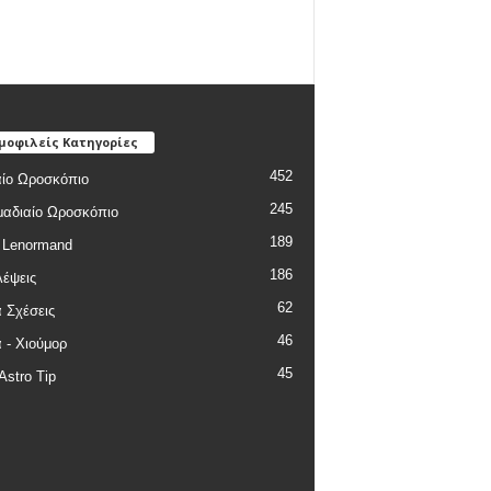
μοφιλείς Κατηγορίες
452
ίο Ωροσκόπιο
245
αδιαίο Ωροσκόπιο
189
 Lenormand
186
έψεις
62
 Σχέσεις
46
 - Χιούμορ
45
Astro Tip