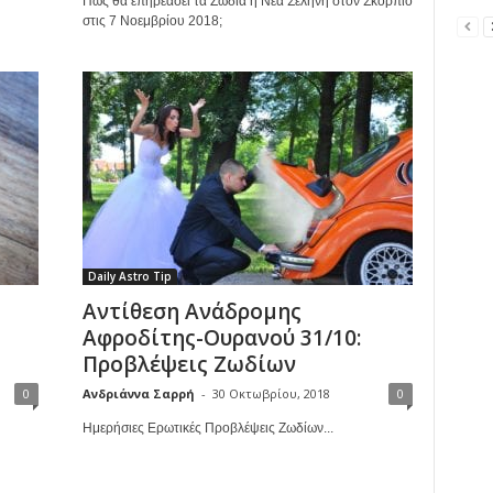
Πως θα επηρεάσει τα Ζώδια η Νέα Σελήνη στον Σκορπιό
στις 7 Νοεμβρίου 2018;
Daily Astro Tip
Αντίθεση Ανάδρομης
Αφροδίτης-Ουρανού 31/10:
Προβλέψεις Ζωδίων
0
Ανδριάννα Σαρρή
-
30 Οκτωβρίου, 2018
0
Ημερήσιες Ερωτικές Προβλέψεις Ζωδίων...