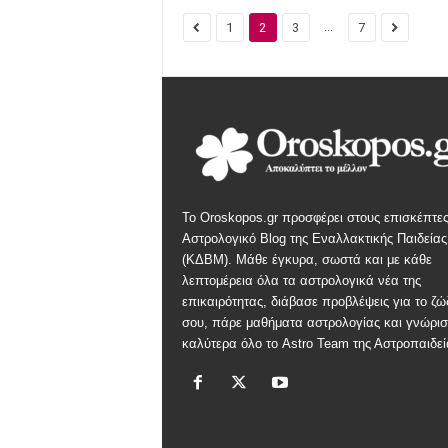
...
1
2
3
7
Το Oroskopos.gr προσφέρει στους επισκέπτες
Αστρολογικό Blog της Εναλλακτικής Παιδείας
(ΚΔΒΜ). Μάθε έγκυρα, σωστά και με κάθε
λεπτομέρεια όλα τα αστρολογικά νέα της
επικαιρότητας, διάβασε προβλέψεις για το ζώ
σου, πάρε μαθήματα αστρολογίας και γνώρισ
καλύτερα όλο το Astro Team της Αστροπαιδεί