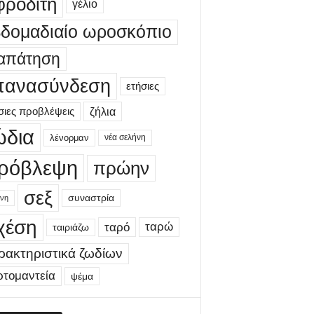
φροδίτη
γέλιο
βδομαδιαίο ωροσκόπιο
απάτηση
πανασύνδεση
ετήσιες
σιες προβλέψεις
ζήλια
ώδια
λένορμαν
νέα σελήνη
ρόβλεψη
πρώην
σεξ
συναστρία
νη
χέση
ταρώ
ταρό
ταιριάζω
ρακτηριστικά ζωδίων
ρτομαντεία
ψέμα