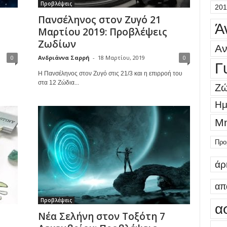
Προβλέψεις
201
Πανσέληνος στον Ζυγό 21
Ά
Μαρτίου 2019: Προβλέψεις
Ζωδίων
Αν
0
Ανδριάννα Σαρρή
-
18 Μαρτίου, 2019
0
Γ
Η Πανσέληνος στον Ζυγό στις 21/3 και η επιρροή του
στα 12 Ζώδια...
Ζώ
Ημ
Μη
Προ
άρ
απ
Προβλέψεις
α
Νέα Σελήνη στον Τοξότη 7