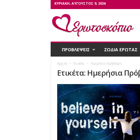
ΚΥΡΙΑΚΉ, ΑΎΓΟΥΣΤΟΣ 9, 2026
Ε
ρ
ω
τ
ο
σ
ΠΡΟΒΛΕΨΕΙΣ
ΖΩΔΙΑ ΕΡΩΤΑΣ
κ
ό
Αρχική
Ετικέτες
Ημερήσια Πρόβλεψη
π
Ετικέτα: Ημερήσια Πρ
ι
ο